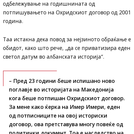
одбележување на годишнината од
потпишувањето на Охридскиот договор од 2001
година.
Таа истакна дека повод за нејзиното обраќање е
обидот, како што рече, „да се приватизира еден
светол датум во албанската историја“.
– Пред 23 години беше испишано ново
поглавје во историјата на Македонија
кога беше потпишан Охридскиот договор.
За мене како ќерка на Имер Имери, еден
од потписниците на овој историски
договор, ова претставува многу повеќе од
политички документ. Тоа е наследство на