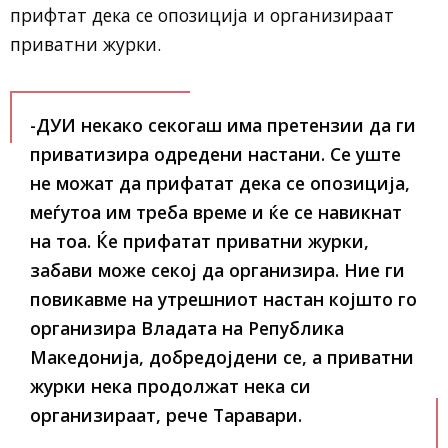
прифтат дека се опозиција и организираат
приватни журки.
-ДУИ некако секогаш има претензии да ги
приватизира одредени настани. Се уште
не можат да прифатат дека се опозиција,
меѓутоа им треба време и ќе се навикнат
на тоа. Ќе прифатат приватни журки,
забави може секој да организира. Ние ги
повикавме на утрешниот настан којшто го
организира Владата на Република
Македонија, добредојдени се, а приватни
журки нека продолжат нека си
организираат, рече Таравари.