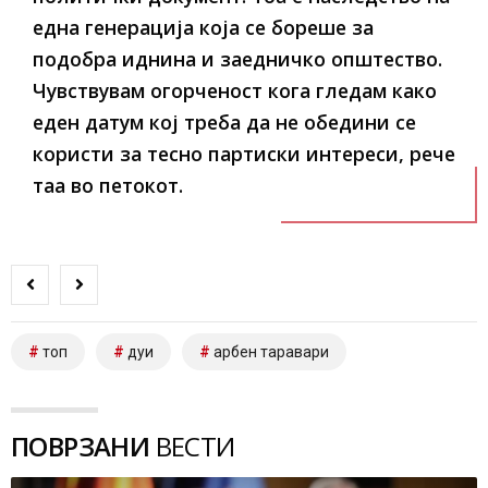
една генерација која се бореше за
подобра иднина и заедничко општество.
Чувствувам огорченост кога гледам како
еден датум кој треба да не обедини се
користи за тесно партиски интереси, рече
таа во петокот.
топ
дуи
арбен таравари
ПОВРЗАНИ
ВЕСТИ