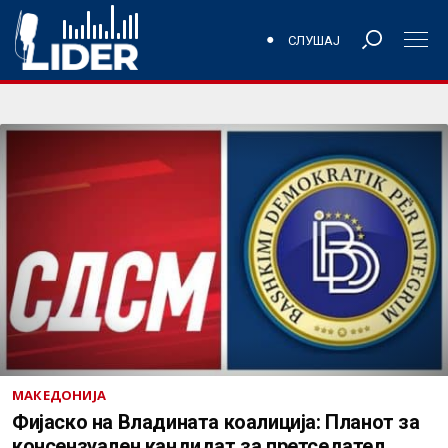
СЛУШАЈ
МАКЕДОНИЈА
Фијаско на Владината коалиција: Планот за
консензуален кандидат за претседател