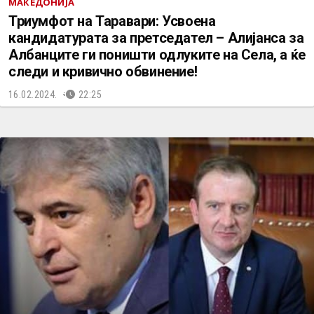
МАКЕДОНИЈА
Триумфот на Таравари: Усвоена
кандидатурата за претседател – Алијанса за
Албанците ги поништи одлуките на Села, а ќе
следи и кривичнo обвинение!
16.02.2024.
22:25