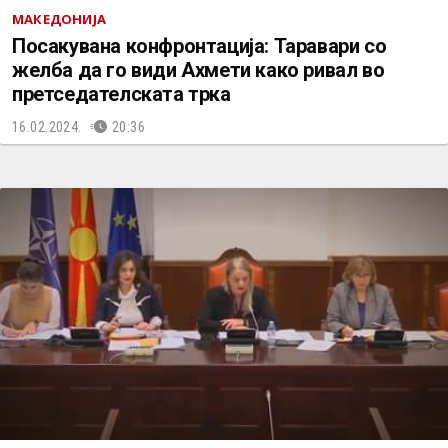
МАКЕДОНИЈА
Посакувана конфронтација: Таравари со
желба да го види Ахмети како ривал во
претседателската трка
16.02.2024.
20:36