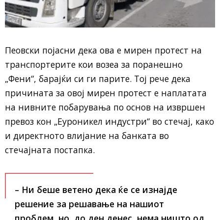
Пеовски појасни дека ова е мирен протест на
транспортерите кои возеа за поранешно
„Фени“, барајќи си ги парите. Тој рече дека
причината за овој мирен протест е наплатата
на нивните побарувања по основ на извршен
превоз кон „Еуроникел индустри“ во стечај, како
и директното влијание на банката во
стечајната постапка.
– Ни беше ветено дека ќе се изнајде
решение за решавање на нашиот
проблем, но, до ден денес, нема ништо од