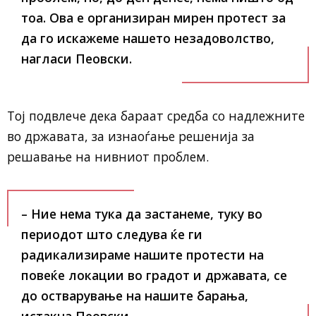
тоа. Ова е организиран мирен протест за
да го искажеме нашето незадоволство,
нагласи Пеовски.
Тој подвлече дека бараат средба со надлежните
во државата, за изнаоѓање решенија за
решавање на нивниот проблем.
– Ние нема тука да застанеме, туку во
периодот што следува ќе ги
радикализираме нашите протести на
повеќе локации во градот и државата, се
до остварување на нашите барања,
истакна Пеовски.