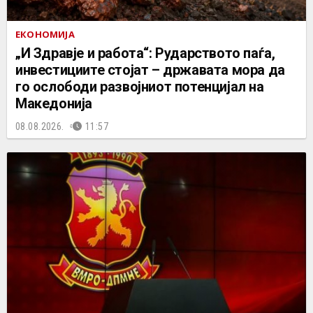
ЕКОНОМИЈА
„И Здравје и работа“: Рударството паѓа,
инвестициите стојат – државата мора да
го ослободи развојниот потенцијал на
Македонија
08.08.2026.
11:57