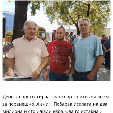
Денеска протестираа транспортерите кои возеа
за поранешно „Фени“. Побараа исплата на два
милиона и сто илјади евра. Ова го истакна ,