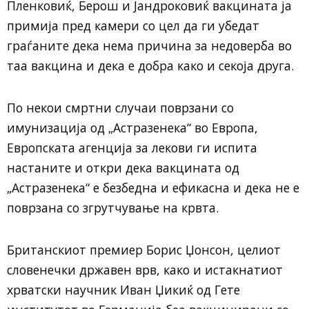
Пленковиќ, Берош и Јандроковиќ вакцината ја
примија пред камери со цел да ги убедат
граѓаните дека нема причина за недоверба во
таа вакцина и дека е добра како и секоја друга.
По некои смртни случаи поврзани со
имунизација од „Астразенека“ во Европа,
Европската агенција за лекови ги испита
настаните и откри дека вакцината од
„Астразенека“ е безбедна и ефикасна и дека не е
поврзана со згрутчување на крвта.
Британскиот премиер Борис Џонсон, целиот
словенечки државен врв, како и истакнатиот
хрватски научник Иван Џикиќ од Гете