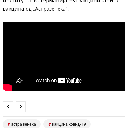
институтот во Германија беа вакцинирани со
вакцина од „Астразенека“.
астра зенека
вакцина ковид-19