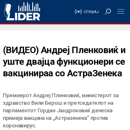
СЛУШАЈ
(ВИДЕО) Андреј Пленковиќ и
уште двајца функционери се
вакцинираа со АстраЗенека
Премиерот Андреј Пленковиќ, министерот за
здравство Вили Берош и претседателот на
парламентот Гордан Јандроковиќ денеска
примија вакцина на „Астразенека“ против
коронавирус.