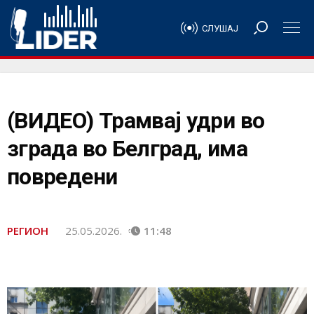
СЛУШАЈ
(ВИДЕО) Трамвај удри во
зграда во Белград, има
повредени
РЕГИОН
25.05.2026.
11:48