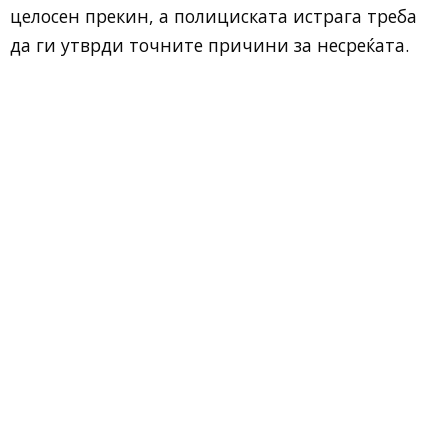
целосен прекин, а полициската истрага треба
да ги утврди точните причини за несреќата.