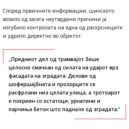
Според првичните информации, шинското
возило од засега неутврдени причини ја
изгубило контролата на една од раскрсниците
и удрило директно во објектот.
„Предниот дел од трамвајот беше
целосно смачкан од силата на ударот врз
фасадата на зградата. Делови од
шофершајбната и прозорците се
расфрлани низ целата улица, а тротоарот
е покриен со остатоци, урнатини и
парчиња бетон што паднале од зградата.“