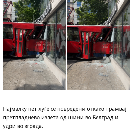
Најмалку пет луѓе се повредени откако трамвај
претпладнево излета од шини во Белград и
удри во зграда.