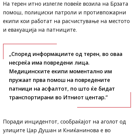
На терен итно излегле повеќе возила на Брзата
помош, полициски патроли и противпожарни
екипи кои работат на расчистување на местото
и евакуација на патниците.
„Според информациите од терен, во оваа
несреќа има повредени лица.
Медицинските екипи моментално им
пружаат прва помош на повредените
патници на асфалтот, по што ќе бидат
транспортирани во Итниот центар.“
Поради инцидентот, сообраќајот на аголот од
улиците Цар Душан и Книќанинова е во