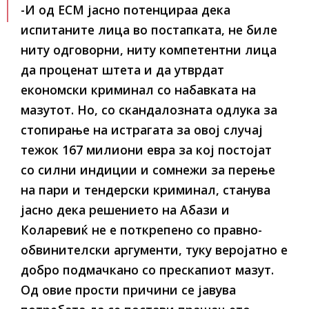
-И од ЕСМ јасно потенцираа дека
испитаните лица во постапката, не биле
ниту одговорни, ниту компетентни лица
да проценат штета и да утврдат
економски криминал со набавката на
мазутот. Но, со скандалозната одлука за
стопирање на истрагата за овој случај
тежок 167 милиони евра за кој постојат
со силни индиции и сомнежи за перење
на пари и тендерски криминал, станува
јасно дека решението на Абази и
Коларевиќ не е поткрепено со правно-
обвинителски аргументи, туку веројатно е
добро подмачкано со прескапиот мазут.
Од овие прости причини се јавува