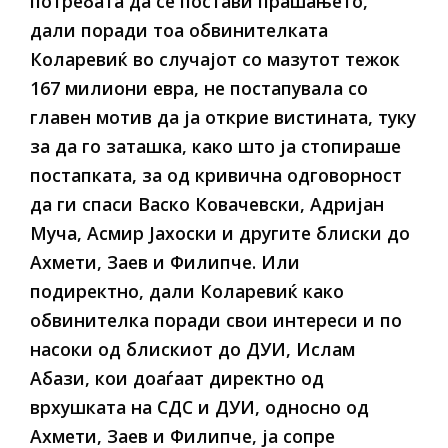
потребата да се постави прашањето,
дали поради тоа обвинителката
Коларевиќ во случајот со мазутот тежок
167 милиони евра, не постапувала со
главен мотив да ја открие вистината, туку
за да го заташка, како што ја стопираше
постапката, за од кривична одговорност
да ги спаси Васко Ковачевски, Адријан
Муча, Асмир Јахоски и другите блиски до
Ахмети, Заев и Филипче. Или
подиректно, дали Коларевиќ како
обвинителка поради свои интереси и по
насоки од блискиот до ДУИ, Ислам
Абази, кои доаѓаат директно од
врхушката на СДС и ДУИ, односно од
Ахмети, Заев и Филипче, ја сопре