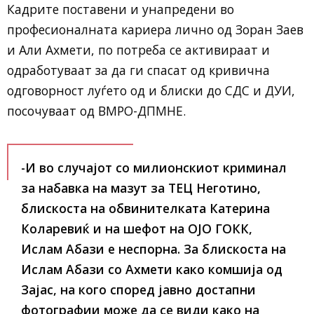
Кадрите поставени и унапредени во
професионалната кариера лично од Зоран Заев
и Али Ахмети, по потреба се активираат и
одработуваат за да ги спасат од кривична
одговорност луѓето од и блиски до СДС и ДУИ,
посочуваат од ВМРО-ДПМНЕ.
-И во случајот со милионскиот криминал
за набавка на мазут за ТЕЦ Неготино,
блискоста на обвинителката Катерина
Коларевиќ и на шефот на ОЈО ГОКК,
Ислам Абази е неспорна. За блискоста на
Ислам Абази со Ахмети како комшија од
Зајас, на кого според јавно достапни
фотографии може да се види како на