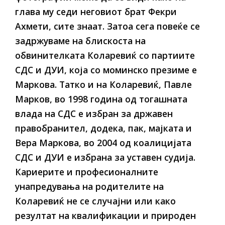
глава му седи неговиот брат Фекри
Ахмети, сите знаат. Затоа сега повеќе се
задржуваме на блискоста на
обвинителката Коларевиќ со партиите
СДС и ДУИ, која со моминско презиме е
Маркова. Татко и на Коларевиќ, Павле
Марков, во 1998 година од тогашната
влада на СДС е избран за државен
правобранител, додека, пак, мајката и
Вера Маркова, во 2004 од коалицијата
СДС и ДУИ е избрана за уставен судија.
Кариерите и професионалните
унапредувања на родителите на
Коларевиќ не се случајни или како
резултат на квалификации и природен