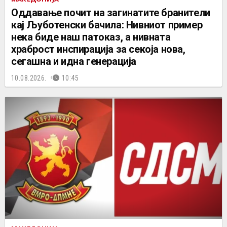
Оддавање почит на загинатите бранители
кај Љуботенски бачила: Нивниот пример
нека биде наш патоказ, а нивната
храброст инспирација за секоја нова,
сегашна и идна генерација
10.08.2026.
10:45