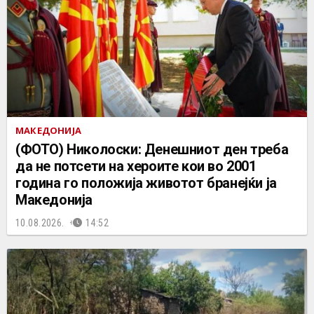
МАКЕДОНИЈА
(ФОТО) Николоски: Денешниот ден треба
да не потсети на хероите кои во 2001
година го положија животот бранејќи ја
Македонија
10.08.2026.
14:52