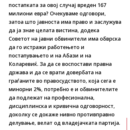
постапката за овој случај вреден 167
милиони евра? Очекуваме одговори,
затоа што јавноста има право и заслужува
да ја знае целата вистина, додека
Советот на јавни обвинители има обврска
да го истражи работењето и
постапувањето и на Абази и на
Коларевиќ. За да се воспостави правна
држава и да се врати довербата на
граѓаните во правосудството, која сега е
минорни 2%, потребно е и обвинителите
да подлежат на професионална,
дисциплинска и кривична одговорност,
доколку се докаже нивно противправно
делување, велат од владејачката партија.