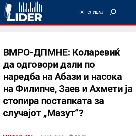
СЛУШАЈ
ВМРО-ДПМНЕ: Коларевиќ
да одговори дали по
наредба на Абази и насока
на Филипче, Заев и Ахмети ја
стопира постапката за
случајот „Мазут“?