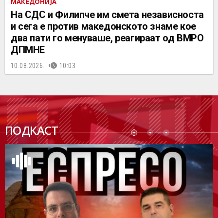
МАКЕДОНИЈА
На СДС и Филипче им смета независноста
и сега е против македонското знаме кое
два пати го менуваше, реагираат од ВМРО
ДПМНЕ
10.08.2026.
10:03
ПОДК
ПОДКАСТ
АСТ