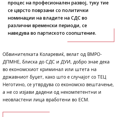
процес на професионален развој, туку тие
се цврсто поврзани со политички
номинации на владите на СДС во
различни временски периоди, се
наведува во партиското соопштение.
Обвинителката Коларевиќ, велат од ВМРО-
ДПМНЕ, блиска до СДС и ДУИ, добро знае дека
во економскиот криминал или штета на
државниот буџет, како што е случајот со ТЕЦ
Неготино, се утврдува со економско вештачење,
а не со изјави дадени од некомпетентни и
неовластени лица вработени во ЕСМ.