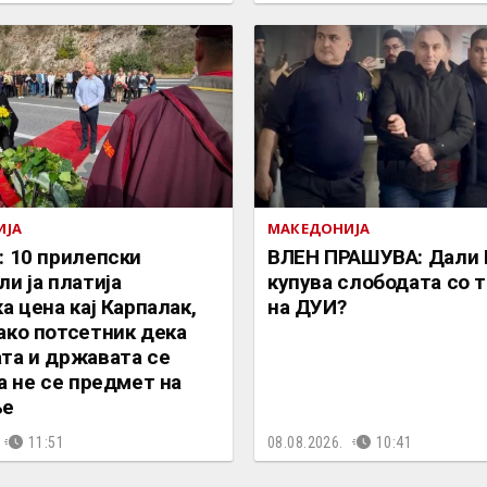
ИЈА
МАКЕДОНИЈА
: 10 прилепски
ВЛЕН ПРАШУВА: Дали Г
ли ја платија
купува слободата со т
а цена кај Карпалак,
на ДУИ?
ако потсетник дека
та и државата се
 а не се предмет на
ње
11:51
08.08.2026.
10:41