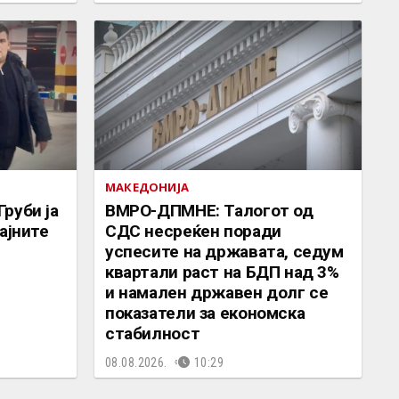
МАКЕДОНИЈА
руби ја
ВМРО-ДПМНЕ: Талогот од
ајните
СДС несреќен поради
успесите на државата, седум
квартали раст на БДП над 3%
и намален државен долг се
показатели за економска
стабилност
08.08.2026.
10:29