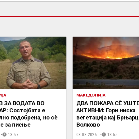
ИЈА
МАКЕДОНИЈА
В ЗА ВОДАТА ВО
ДВА ПОЖАРА СÈ УШТ
Р: Состојбата е
АКТИВНИ: Гори ниска
лно подобрена, но сè
вегетација кај Брњарц
 е за пиење
Волково
13:57
08.08.2026.
13:55