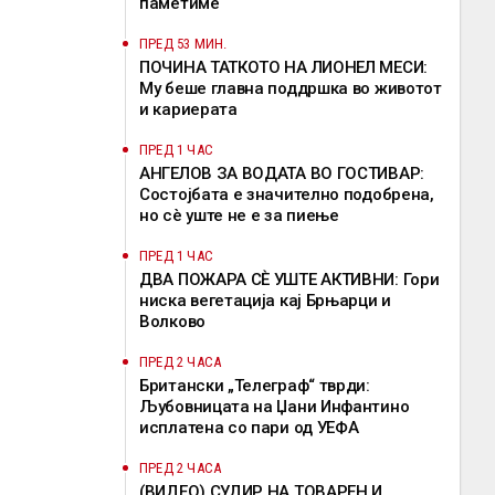
паметиме
ПРЕД 53 МИН.
ПОЧИНА ТАТКОТО НА ЛИОНЕЛ МЕСИ:
Му беше главна поддршка во животот
и кариерата
ПРЕД 1 ЧАС
АНГЕЛОВ ЗА ВОДАТА ВО ГОСТИВАР:
Состојбата е значително подобрена,
но сè уште не е за пиење
ПРЕД 1 ЧАС
ДВА ПОЖАРА СÈ УШТЕ АКТИВНИ: Гори
ниска вегетација кај Брњарци и
Волково
ПРЕД 2 ЧАСА
Британски „Телеграф“ тврди:
Љубовницата на Џани Инфантино
исплатена со пари од УЕФА
ПРЕД 2 ЧАСА
(ВИДЕО) СУДИР НА ТОВАРЕН И