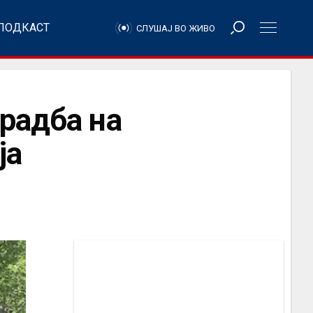
ПОДКАСТ
СЛУШАЈ ВО ЖИВО
радба на
ја