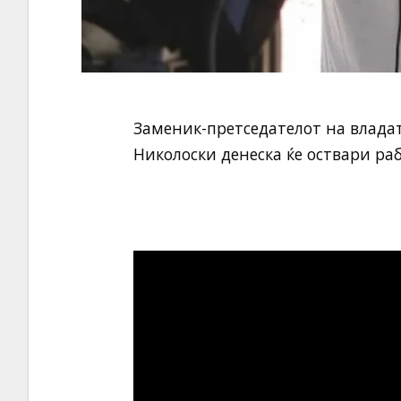
Заменик-претседателот на владат
Николоски денеска ќе оствари ра