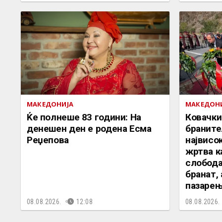
МАКЕДОНИЈА
МАКЕДОН
Ќе полнеше 83 години: На
Ковачки
денешен ден е родена Есма
браните
Реџепова
највисок
жртва к
слобода
бранат,
пазаре
08.08.2026.
12:08
08.08.2026.