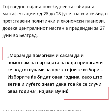
Тој воедно најави повеќедневни собири и
манифестации од 26 до 28 јуни, на кои ќе бидат
претставени политички и економски планови,
додека централниот настан е предвиден за 27
јуни во Белград.
„Морам да помогнам и сакам да и
помогнам на партијата на која припаѓам и
се подготвуваме за претстојните избори…
Изборите ќе бидат оваа година, како што
ветив и луѓето знаат дека тоа ќе се случи
оваа година“, изјави Вучиќ.