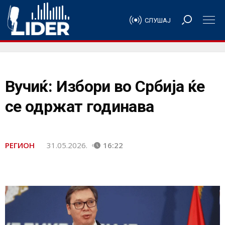
СЛУШАЈ
Вучиќ: Избори во Србија ќе
се одржат годинава
РЕГИОН
31.05.2026.
16:22