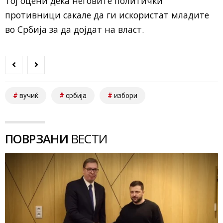
Тој оцени дека неговите политички
противници сакале да ги искористат младите
во Србија за да дојдат на власт.
вучиќ
србија
избори
ПОВРЗАНИ
ВЕСТИ