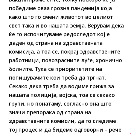
победиме оваа грозна пандемија која
како што го смени животот во целиот
свет така и во нашата земја. Верувам дека
ќе го испочитуваме редоследот кој е
даден од страна на здравствената
комисија, а тоа се, покрај здравствените
работници, повозрасните луѓе, хронично
болните. Тука се приоритетите на
попишувачите кои треба да тргнат.
Секако дека треба да водиме грижа за
нашата полиција, војска, тоа се секако
групи, но понатаму, согласно она што
значи препорака од страна на
здравствените комисии, да го следиме
тој процес и да бидеме одговорни –
рече