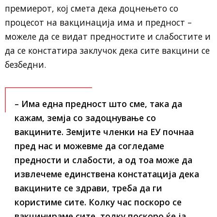
премиерот, кој смета дека доцнењето со
процесот на вакцинација има и предност –
можеле да се видат предностите и слабостите и
да се констатира заклучок дека сите вакцини се
безбедни.
– Има една предност што сме, така да
кажам, земја со задоцнување со
вакцините. Земјите членки на ЕУ почнаа
пред нас и можевме да согледаме
предности и слабости, а од тоа може да
извлечеме единствена констатација дека
вакцините се здрави, треба да ги
користиме сите. Колку час поскоро се
вакцинираме сите, толку поскоро ќе ја