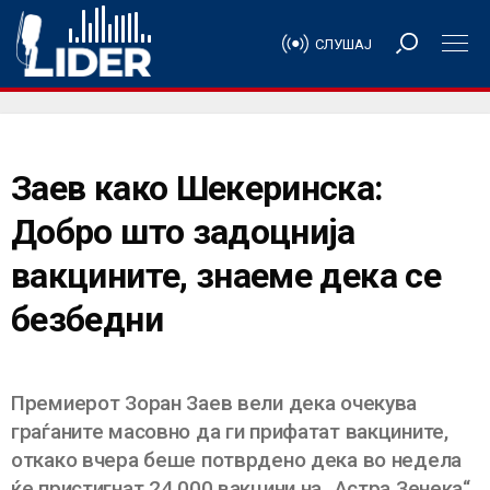
СЛУШАЈ
Заев како Шекеринска:
Добро што задоцнија
вакцините, знаеме дека се
безбедни
Премиерот Зоран Заев вели дека очекува
граѓаните масовно да ги прифатат вакцините,
откако вчера беше потврдено дека во недела
ќе пристигнат 24 000 вакцини на „Астра Зенека“