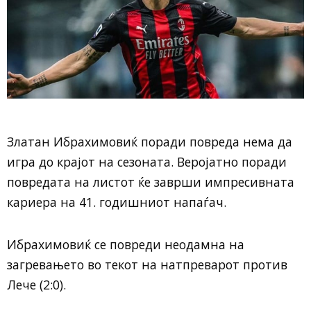
Златан Ибрахимовиќ поради повреда нема да
игра до крајот на сезоната. Веројатно поради
повредата на листот ќе заврши импресивната
кариера на 41. годишниот напаѓач.
Ибрахимовиќ се повреди неодамна на
загревањето во текот на натпреварот против
Лече (2:0).