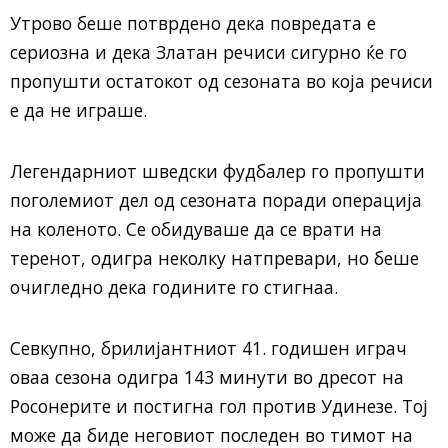
Утрово беше потврдено дека повредата е
сериозна и дека Златан речиси сигурно ќе го
пропушти остатокот од сезоната во која речиси
е да не играше.
Легендарниот шведски фудбалер го пропушти
поголемиот дел од сезоната поради операција
на коленото. Се обидуваше да се врати на
теренот, одигра неколку натпревари, но беше
очигледно дека годините го стигнаа.
Севкупно, брилијантниот 41. годишен играч
оваа сезона одигра 143 минути во дресот на
Росонерите и постигна гол против Удинезе. Тој
може да биде неговиот последен во тимот на