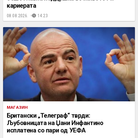
кариерата
08.08.2026.
14:23
МАГАЗИН
Британски „Телеграф“ тврди:
Љубовницата на Џани Инфантино
исплатена со пари од УЕФА