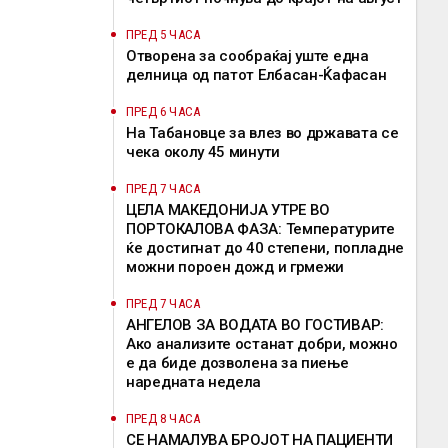
ПРЕД 5 ЧАСА
Отворена за сообраќај уште една
делница од патот Елбасан-Ќафасан
ПРЕД 6 ЧАСА
На Табановце за влез во државата се
чека околу 45 минути
ПРЕД 7 ЧАСА
ЦЕЛА МАКЕДОНИЈА УТРЕ ВО
ПОРТОКАЛОВА ФАЗА: Температурите
ќе достигнат до 40 степени, попладне
можни пороен дожд и грмежи
ПРЕД 7 ЧАСА
АНГЕЛОВ ЗА ВОДАТА ВО ГОСТИВАР:
Ако анализите останат добри, можно
е да биде дозволена за пиење
наредната недела
ПРЕД 8 ЧАСА
СЕ НАМАЛУВА БРОЈОТ НА ПАЦИЕНТИ