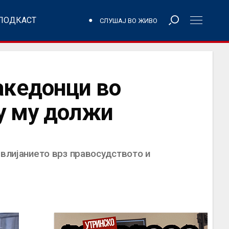
ПОДКАСТ
СЛУШАЈ ВО ЖИВО
акедонци во
у му должи
 влијанието врз правосудството и