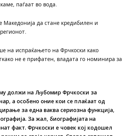
аме, паѓаат во вода.
 е Македонија да стане кредибилен и
регионот.
 на испраќањето на Фрчкоски како
ткако не е прифатен, владата го номинира за
 му должи на Љубомир Фрчкоски за
ар, а особено оние кои се плаќаат од
цирање за една ваква сериозна функција,
иографија. За жал, биографијата на
знат факт. Фрчкоски е човек кој кодошел