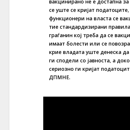
вакцинирано не е достапна за 
се уште се кријат податоците,
функционери на власта се вак
тие стандардизирани правила 
граѓанин кој треба да се вакц
имаат болести или се повозра
крие владата уште денеска д
ги сподели со јавноста, а док
сериозно ги кријат податоцит
ДПМНЕ.