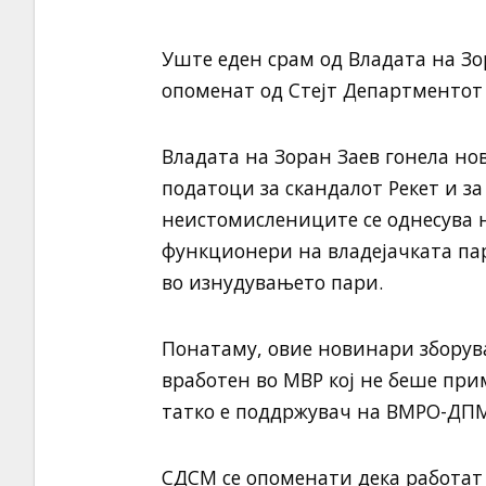
Уште еден срам од Владата на Зо
опоменат од Стејт Департментот
Владата на Зоран Заев гонела но
податоци за скандалот Рекет и за
неистомислениците се однесува н
функционери на владејачката па
во изнудувањето пари.
Понатаму, овие новинари зборува
вработен во МВР кој не беше при
татко е поддржувач на ВМРО-ДП
СДСМ се опоменати дека работат