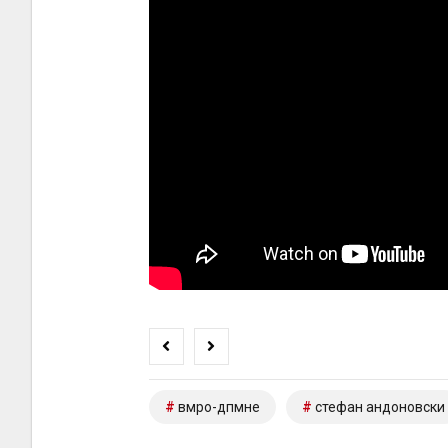
вмро-дпмне
стефан андоновски