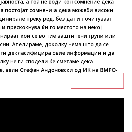
јавноста, а тоа не води кон сомнение дека
 а постојат сомненија дека можеби високи
цинирале преку ред, без да ги почитуваат
и прескокнувајќи го местото на некој
инираат кои се во тие заштитени групи или
сни. Апелираме, доколку нема што да се
а ги декласифицира овие информации и да
олку не ги сподели ќе сметаме дека
е, вели Стефан Андоновски од ИК на ВМРО-