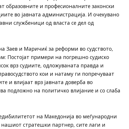
ат образовните и професионалните законски
ите во јавната администрација. И очекувано
авни службеници од власта се дел од
на Заев и Маричиќ за реформи во судството,
ам: Пoстојат примери на погрешно судиско
сок врз судиите, одложуваната правда и
равосудството кои и натаму ги попречуваат
те и влијаат врз јавната доверба во
ува подложно на политичко влијание и со слаба
кредибилитетот на Македонија во меѓународни
ма нашиот стратешки партнер, сите лаги и