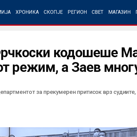
МИЈА
ХРОНИКА
СКОПЈЕ
РЕГИОН
СВЕТ
МАГАЗИН
Фрчкоски кодошеше М
т режим, а Заев мног
Департментот за прекумерен притисок врз судиите,