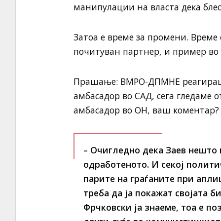
манипулации на власта дека блеск
Затоа е време за промени. Време
почитуван партнер, и пример во 
Прашање: ВМРО-ДПМНЕ реагираше
амбасадор во САД, сега гледаме о
амбасадор во ОН, ваш коментар?
– Очигледно дека Заев нешто
одработеното. И секој политич
парите на граѓаните при апли
треба да ја покажат својата б
Фрчковски ја знаеме, тоа е по