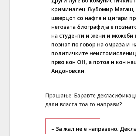
други луѓе во комунистичкиот
криминалец Љубомир Магаш, Ф
шверцот со нафта и цигари при
неговата биографија е познат
на студенти и жени и можеби 
познат по говор на омраза и 
политичките неистомисленици
прво кон ОН, а потоа и кон н
Андоновски.
Прашање: Баравте декласификац
дали власта тоа го направи?
– За жал не е направено. Дек