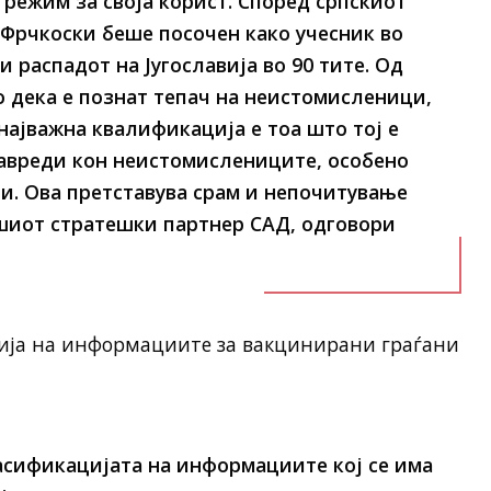
 режим за своја корист. Според српскиот
рчкоски беше посочен како учесник во
 распадот на Југославија во 90 тите. Од
о дека е познат тепач на неистомисленици,
најважна квалификација е тоа што тој е
навреди кон неистомислениците, особено
. Ова претставува срам и непочитување
ашиот стратешки партнер САД, одговори
ија на информациите за вакцинирани граѓани
ласификацијата на информациите кој се има