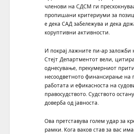
членови на СДСМ ги прескокнува
пропишани критериуми за позици
е дека САД забележува и дека држ
коруптивни активности.
И покрај лажните пи-ар заложби 
Стејт Департментот вели, цитир
однесување, прекумерниот прити
несоодветното финансирање на п
работата и ефикасноста на судови
правосудството. Судството остан
доверба од јавноста.
Ова претставува голем удар за 
рамки. Кога ваков став за вас и