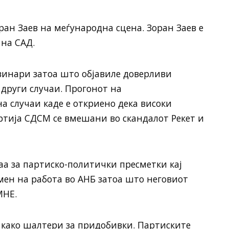
ран Заев на меѓународна сцена. Зоран Заев е
 на САД.
винари затоа што објавиле доверливи
 други случаи. Прогонот на
а случаи каде е откриено дека високи
ртија СДСМ се вмешани во скандалот Рекет и
а за партиско-политички пресметки кај
мен на работа во АНБ затоа што неговиот
МНЕ.
 како шалтери за придобивки. Партиските