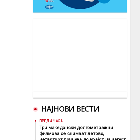
НАЈНОВИ ВЕСТИ
ПРЕД 4 ЧАСА
Три македонски долгометражни
филмови се снимаат летово,
четвртиот почнува до крајот на август