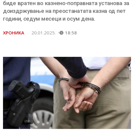
биде вратен во казнено-поправната установа за
доиздржување на преостанатата казна од пет
години, седум месеци и осум дена.
ХРОНИКА
20.01.2025.
18:58