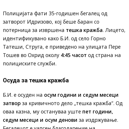
Полицијата фати 35-годишен бегалец од
затворот Идризово, кој беше баран со
потерница за извршена
тешка кражба
. Лицето,
идентификувано како Б.И. од село Горно
Татеши, Струга, е приведено на улицата Пере
Тошев во Охрид околу
4:45 часот
од страна на
полициските служби.
Осуда за тешка кражба
Б.И. е осуден на
осум години и седум месеци
затвор
за кривичното дело „тешка кражба“. Од
оваа казна, му остануваа уште
пет години,
седум месеци и осум денови
за издржување.
Бегалецот е уапсен благодарение на