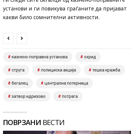
установи и ги повикува граѓаните да пријават
какви било сомнителни активности.
казнено-поправна установа
охрид
струга
полициска акција
тешка кражба
бегалец
централна потерница
затвор идризово
потрага
ПОВРЗАНИ
ВЕСТИ