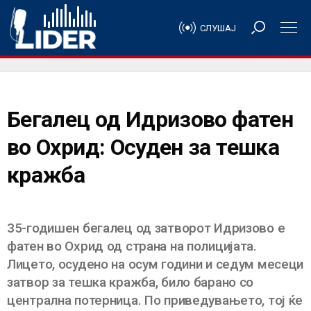
СЛУШАЈ
Бегалец од Идризово фатен
во Охрид: Осуден за тешка
кражба
35-годишен бегалец од затворот Идризово е
фатен во Охрид од страна на полицијата.
Лицето, осудено на осум години и седум месеци
затвор за тешка кражба, било баранo со
централна потерница. По приведувањето, тој ќе