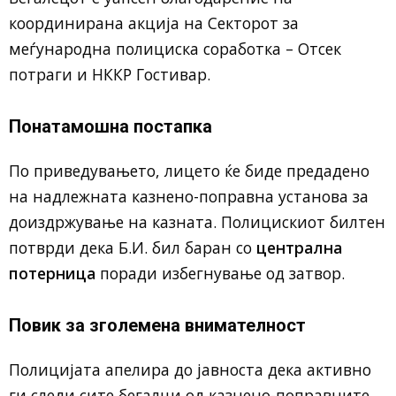
координирана акција на Секторот за
меѓународна полициска соработка – Отсек
потраги и НККР Гостивар.
Понатамошна постапка
По приведувањето, лицето ќе биде предадено
на надлежната казнено-поправна установа за
доиздржување на казната. Полицискиот билтен
потврди дека Б.И. бил баран со
централна
потерница
поради избегнување од затвор.
Повик за зголемена внимателност
Полицијата апелира до јавноста дека активно
ги следи сите бегалци од казнено-поправните