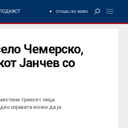
ПОДКАСТ
СЛУШАЈ ВО ЖИВО
село Чемерско,
кот Јанчев со
местени триесет лица.
део изјавата може да ја