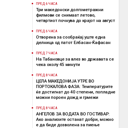
ПРЕД 6 ЧАСА
Три македонски долгометражни
филмови се снимаат летово,
четвртиот почнува до крајот на август
ПРЕД 6 ЧАСА
Отворена за сообраќај уште една
делница од патот Елбасан-Ќафасан
ПРЕД 7 ЧАСА
На Табановце за влез во државата се
чека околу 45 минути
ПРЕД 8 ЧАСА
ЦЕЛА МАКЕДОНИЈА УТРЕ ВО
ПОРТОКАЛОВА ФАЗА: Температурите
ќе достигнат до 40 степени, попладне
можни пороен дожд и грмежи
ПРЕД 8 ЧАСА
АНГЕЛОВ ЗА ВОДАТА ВО ГОСТИВАР:
Ако анализите останат добри, можно
е да биде дозволена за пиење