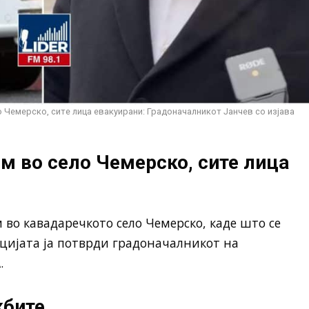
 Чемерско, сите лица евакуирани: Градоначалникот Јанчев со изјава
м во село Чемерско, сите лица
 во кавадаречкото село Чемерско, каде што се
цијата ја потврди градоначалникот на
.
жбите