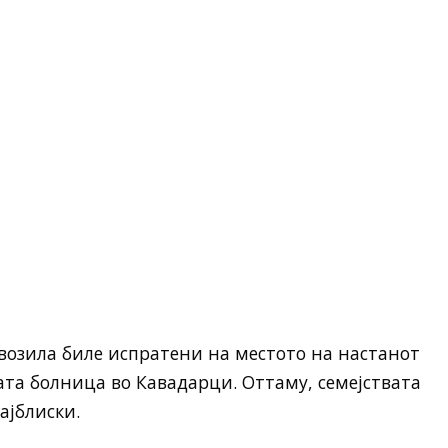
возила биле испратени на местото на настанот
та болница во Кавадарци. Оттаму, семејствата
ајблиски.