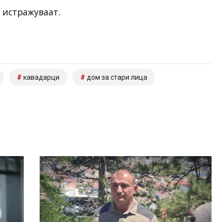
 истражуваат.
кавадарци
дом за стари лица