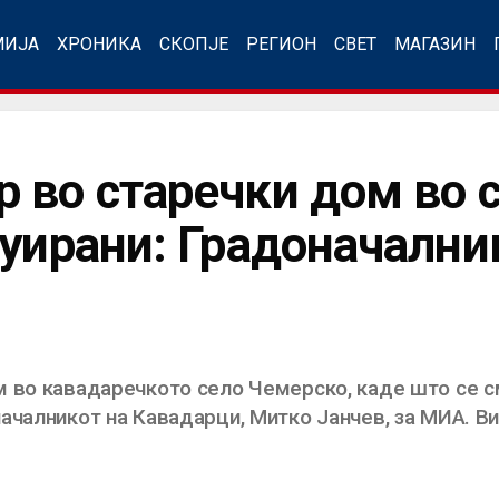
МИЈА
ХРОНИКА
СКОПЈЕ
РЕГИОН
СВЕТ
МАГАЗИН
 во старечки дом во 
куирани: Градоначални
 во кавадаречкото село Чемерско, каде што се с
ачалникот на Кавадарци, Митко Јанчев, за МИА. Ви