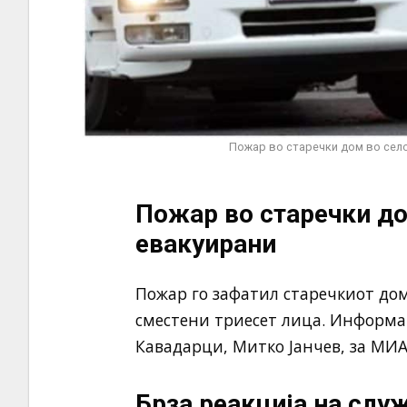
Пожар во старечки дом во село
Пожар во старечки до
евакуирани
Пожар го зафатил старечкиот дом
сместени триесет лица. Информа
Кавадарци, Митко Јанчев, за МИА
Брза реакција на слу