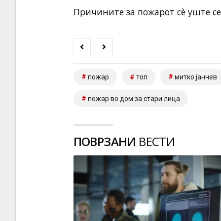
Причините за пожарот сè уште се
пожар
топ
митко јанчев
пожар во дом за стари лица
ПОВРЗАНИ
ВЕСТИ