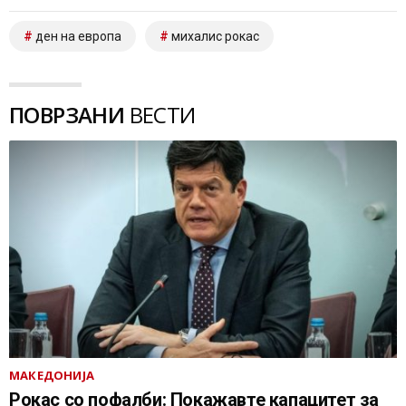
ден на европа
михалис рокас
ПОВРЗАНИ
ВЕСТИ
МАКЕДОНИЈА
Рокас со пофалби: Покажавте капацитет за