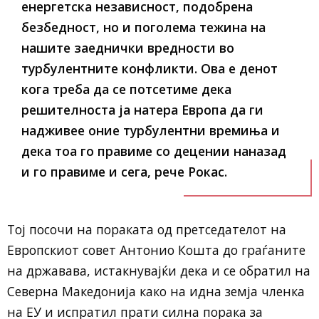
енергетска независност, подобрена
безбедност, но и поголема тежина на
нашите заеднички вредности во
турбулентните конфликти. Ова е денот
кога треба да се потсетиме дека
решителноста ја натера Европа да ги
надживее оние турбулентни времиња и
дека тоа го правиме со децении наназад
и го правиме и сега, рече Рокас.
Тој посочи на пораката од претседателот на
Европскиот совет Антонио Кошта до граѓаните
на државава, истакнувајќи дека и се обратил на
Северна Македонија како на идна земја членка
на ЕУ и испратил прати силна порака за