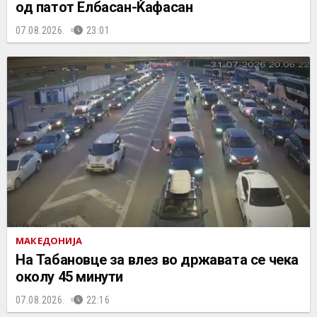
од патот Елбасан-Ќафасан
07.08.2026.
23:01
МАКЕДОНИЈА
На Табановце за влез во државата се чека
околу 45 минути
07.08.2026.
22:16