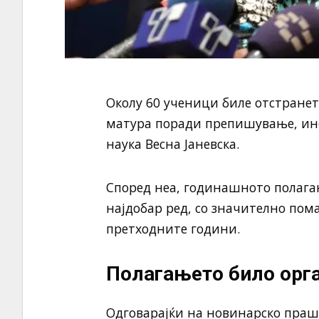
Околу 60 ученици биле отстране
матура поради препишување, ин
наука Весна Јаневска.
Според неа, годинашното полага
најдобар ред, со значително пом
претходните години.
Полагањето било орг
Одговарајќи на новинарско праша