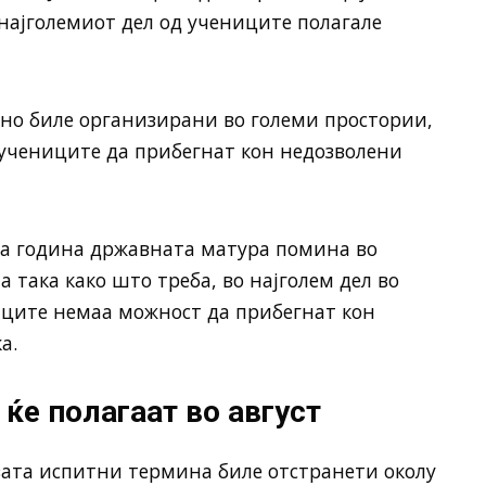
 најголемиот дел од учениците полагале
жно биле организирани во големи простории,
учениците да прибегнат кон недозволени
аа година државната матура помина во
 така како што треба, во најголем дел во
иците немаа можност да прибегнат кон
а.
ќе полагаат во август
вата испитни термина биле отстранети околу