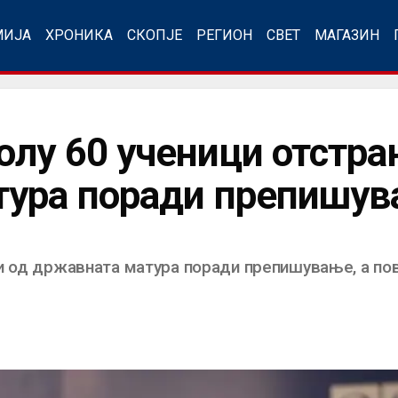
МИЈА
ХРОНИКА
СКОПЈЕ
РЕГИОН
СВЕТ
МАГАЗИН
лу 60 ученици отстра
тура поради препишу
и од државната матура поради препишување, а по