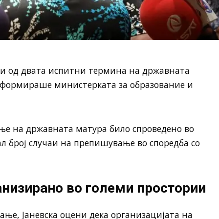
ти од двата испитни термина на државната
формираше министерката за образование и
ње на државната матура било спроведено во
ал број случаи на препишување во споредба со
анизирано во големи простории
ње, Јаневска оцени дека организацијата на