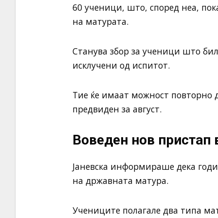
60 ученици, што, според неа, по
на матурата.
Станува збор за ученици што би
исклучени од испитот.
Тие ќе имаат можност повторно да
предвиден за август.
Воведен нов пристап 
Јаневска информираше дека годи
на државната матура.
Учениците полагале два типа мат