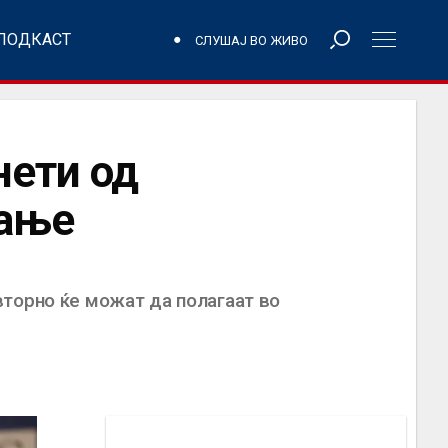
ПОДКАСТ
СЛУШАЈ ВО ЖИВО
нети од
вање
вторно ќе можат да полагаат во