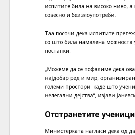
испитите била на високо ниво, а
совесно и без злоупотреби.
Таа посочи дека испитите прете
со што била намалена можноста 
постапки.
„Можеме да се пофалиме дека ов
најдобар ред и мир, организирана
големи простори, каде што учен
нелегални дејства“, изјави Јаневск
Отстранетите ученици 
Министерката нагласи дека од д