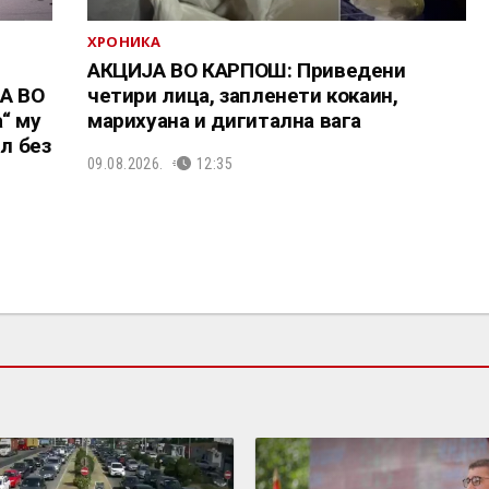
ХРОНИКА
АКЦИЈА ВО КАРПОШ: Приведени
А ВО
четири лица, запленети кокаин,
“ му
марихуана и дигитална вага
л без
09.08.2026.
12:35