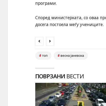
програми.
Според министерката, со оваа п
досега постоела меѓу учениците.
топ
весна јаневска
ПОВРЗАНИ
ВЕСТИ