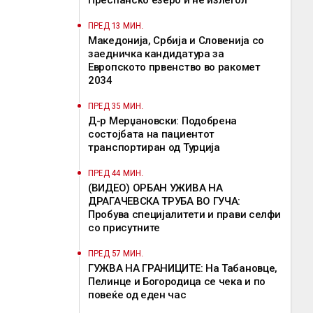
Преспанско езеро и не излегол
ПРЕД 13 МИН.
Македонија, Србија и Словенија со
заедничка кандидатура за
Европското првенство во ракомет
2034
ПРЕД 35 МИН.
Д-р Мерџановски: Подобрена
состојбата на пациентот
транспортиран од Турција
ПРЕД 44 МИН.
(ВИДЕО) ОРБАН УЖИВА НА
ДРАГАЧЕВСКА ТРУБА ВО ГУЧА:
Пробува специјалитети и прави селфи
со присутните
ПРЕД 57 МИН.
ГУЖВА НА ГРАНИЦИТЕ: На Табановце,
Пелинце и Богородица се чека и по
повеќе од еден час