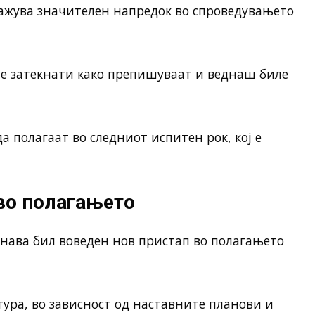
кажува значителен напредок во спроведувањето
ле затекнати како препишуваат и веднаш биле
 полагаат во следниот испитен рок, кој е
во полагањето
нава бил воведен нов пристап во полагањето
ура, во зависност од наставните планови и