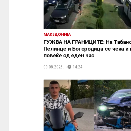
МАКЕДОНИЈА
ГУЖВА НА ГРАНИЦИТЕ: На Табано
Пелинце и Богородица се чека и 
повеќе од еден час
09.08.2026.
14:24