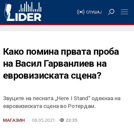
СЛУШАЈ
Како помина првата проба
на Васил Гарванлиев на
евровизиската сцена?
Звуците на песната „Here I Stand“ одекнаа на
евровизиската сцена во Ротердам.
МАГАЗИН
08.05.2021.
23:35