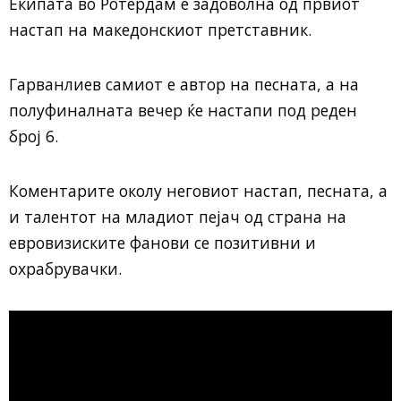
Екипата во Ротердам е задоволна од првиот
настап на македонскиот претставник.
Гарванлиев самиот е автор на песната, а на
полуфиналната вечер ќе настапи под реден
број 6.
Коментарите околу неговиот настап, песната, а
и талентот на младиот пејач од страна на
евровизиските фанови се позитивни и
охрабрувачки.