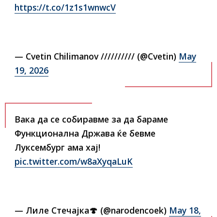
https://t.co/1z1s1wnwcV
— Cvetin Chilimanov ////////// (@Cvetin)
May
19, 2026
Вака да се собиравме за да бараме
Функционална Држава ќе бевме
Луксембург ама хај!
pic.twitter.com/w8aXyqaLuK
— Лиле Стечајка🍄 (@narodencoek)
May 18,