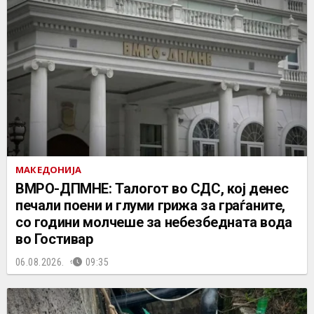
МАКЕДОНИЈА
ВМРО-ДПМНЕ: Талогот во СДС, кој денес
печали поени и глуми грижа за граѓаните,
со години молчеше за небезбедната вода
во Гостивар
06.08.2026.
09:35