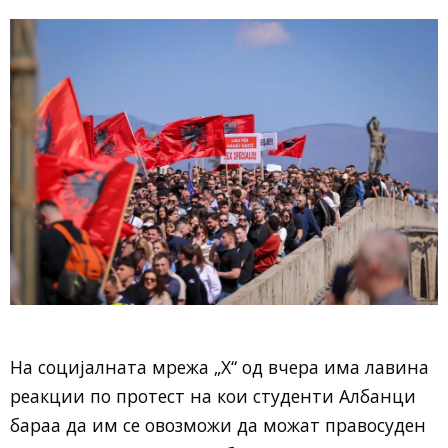
На социјалната мрежа „Х“ од вчера има лавина
реакции по протест на кои студенти Албанци
бараа да им се овозможи да можат правосуден