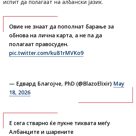
испит да полагаат на албански јазик.
Овие не знаат да пополнат барање за
обнова на лична карта, а не па да
полагаат правосуден.
pic.twitter.com/ku81rMVKo9
— Едвард Благојче, PhD (@BlazoElixir)
May
18, 2026
Е сега стварно ќе пукне тиквата меѓу
Албанците и шарените