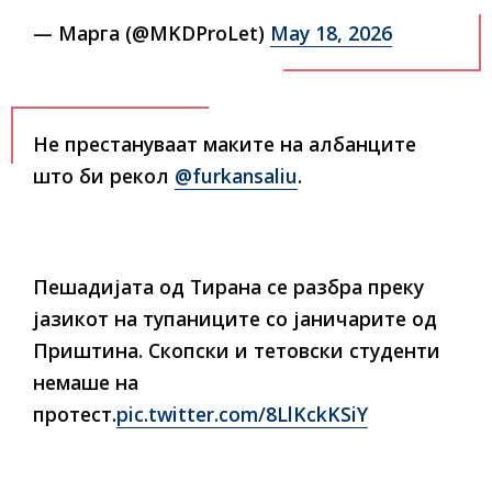
— Мaрга (@MKDProLet)
May 18, 2026
Не престануваат маките на албанците
што би рекол
@furkansaliu
.
Пешадијата од Тирана се разбра преку
јазикот на тупаниците со јаничарите од
Приштина. Скопски и тетовски студенти
немаше на
протест.
pic.twitter.com/8LlKckKSiY