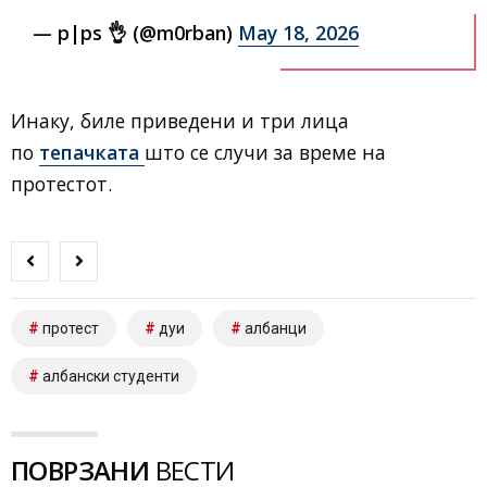
— p|ps 👌 (@m0rban)
May 18, 2026
Инаку, биле приведени и три лица
по
тепачката
што се случи за време на
протестот.
протест
дуи
албанци
албански студенти
ПОВРЗАНИ
ВЕСТИ