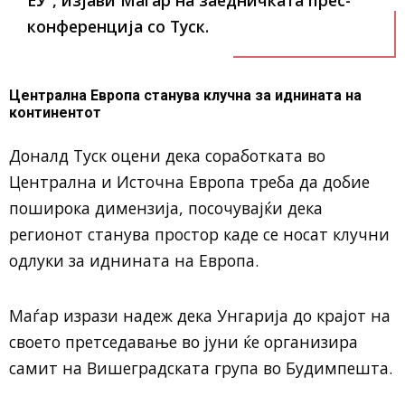
конференција со Туск.
Централна Европа станува клучна за иднината на
континентот
Доналд Туск
оцени дека соработката во
Централна и Источна Европа треба да добие
поширока димензија, посочувајќи дека
регионот станува простор каде се носат клучни
одлуки за иднината на Европа.
Маѓар изрази надеж дека
Унгарија
до крајот на
своето претседавање во јуни ќе организира
самит на Вишеградската група во
Будимпешта
.