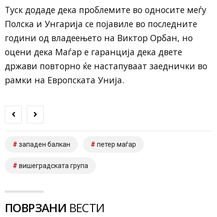
Туск додаде дека проблемите во односите меѓу
Полска
и
Унгарија
се појавиле во последните
години од владеењето на
Виктор Орбан
, но
оцени дека Маѓар е гаранција дека двете
држави повторно ќе настапуваат заеднички во
рамки на
Европската Унија
.
западен балкан
петер маѓар
вишеградската група
ПОВРЗАНИ
ВЕСТИ