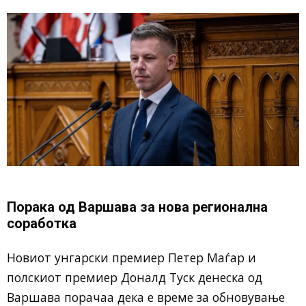
Порака од Варшава за нова регионална
соработка
Новиот унгарски премиер
Петер Маѓар
и
полскиот премиер
Доналд Туск
денеска од
Варшава
порачаа дека е време за обновување