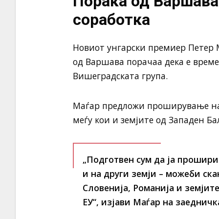
Порака од Варшава
соработка
Новиот унгарски премиер
Петер 
од
Варшава
порачаа дека е време
Вишеградската група.
Маѓар предложи проширување на 
меѓу кои и земјите од Западен Ба
„Подготвен сум да ја прошири
и на други земји – можеби ска
Словенија, Романија и земјите
ЕУ“, изјави Маѓар на заедничк