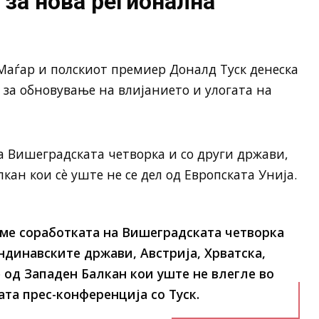
 за нова регионална
Маѓар
и полскиот премиер
Доналд Туск
денеска
 за обновување на влијанието и улогата на
Вишеградската четворка и со други држави,
лкан кои сè уште не се дел од
Европската Унија
.
ме соработката на Вишеградската четворка
ндинавските држави, Австрија, Хрватска,
 од Западен Балкан кои уште не влегле во
ата прес-конференција со Туск.