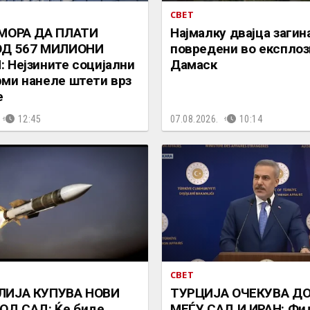
СВЕТ
 МОРА ДА ПЛАТИ
Најмалку двајца загин
ОД 567 МИЛИОНИ
повредени во експлози
 Нејзините социјални
Дамаск
ми нанеле штети врз
е
12:45
07.08.2026.
10:14
СВЕТ
ЛИЈА КУПУВА НОВИ
ТУРЦИЈА ОЧЕКУВА Д
ОД САД: Ќе биде
МЕЃУ САД И ИРАН: Фи