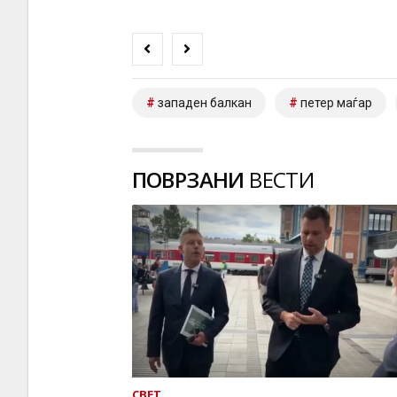
западен балкан
петер маѓар
ПОВРЗАНИ
ВЕСТИ
СВЕТ