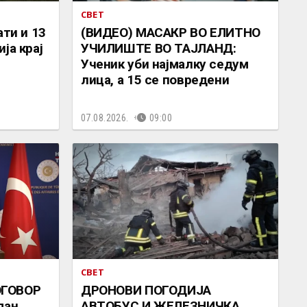
СВЕТ
ати и 13
(ВИДЕО) МАСАКР ВО ЕЛИТНО
ја крај
УЧИЛИШТЕ ВО ТАЈЛАНД:
Ученик уби најмалку седум
лица, а 15 се повредени
07.08.2026.
09:00
СВЕТ
ОГОВОР
ДРОНОВИ ПОГОДИЈА
дан
АВТОБУС И ЖЕЛЕЗНИЧКА