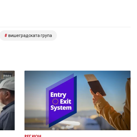
вишеградската група
РЕГИОН