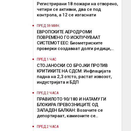
Регистрирани 18 пожари на отворено,
четири се активни, два се под
контрола, а 12 се изгаснати
ПРЕД 59 МИН.
ЕВРОПСКИТЕ АЕРОДРОМИ
ПОВРЕМЕНО ГО ИСКЛУЧУВААТ
СИСТЕМОТ ЕЕС: Биометриските
проверки создаваат долги редици,
девет земји бараат продолжување на
исклучоците
ПРЕД 1 ЧАС
СТОЈАНОСКИ СО БРОЈКИ ПРОТИВ
КРИТИКИТЕ НА СДСМ: Инфлацијата
падна на 2,3 отсто, растат извозот,
индустријата и БДП
ПРЕД 2 ЧАСА
ПРАВИЛОТО 90/180 И НАТАМУ ГИ
БЛОКИРА ПРЕВОЗНИЦИТЕ ОД
ЗАПАДЕН БАЛКАН: Возачите се
депортираат, камионите се
задржуваат, решение од ЕК сè уште
нема
ПРЕД 2 ЧАСА