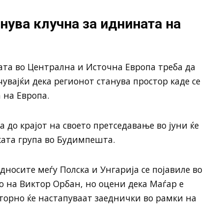
нува клучна за иднината на
ата во Централна и Источна Европа треба да
увајќи дека регионот станува простор каде се
 на Европа.
а
до крајот на своето претседавање во јуни ќе
ата група во
Будимпешта
.
односите меѓу
Полска
и
Унгарија
се појавиле во
о на
Виктор Орбан
, но оцени дека Маѓар е
торно ќе настапуваат заеднички во рамки на