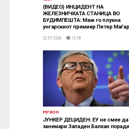
(ВИДЕО) ИНЦИДЕНТ НА
ЖЕЛЕЗНИЧКАТА СТАНИЦА ВО
БУДИМПЕШТА: Маж го плукна
унгарскиот премиер Петер Маѓа
22.07.2026.
12:58
РЕГИОН
ЈУНКЕР ДЕЦИДЕН: ЕУ не смее да
занемари Западен Балкан порад