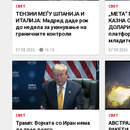
СВЕТ
СВЕТ
ТЕНЗИИ МЕЃУ ШПАНИЈА И
„МЕТА“
ИТАЛИЈА: Мадрид даде рок
КАЗНА 
до недела за укинување на
ДОЛАРИ:
граничните контроли
платфор
младит
07.08.2026.
16:18
07.08.2026.
СВЕТ
СВЕТ
Трамп: Војната со Иран нема
АВСТРА
да трае долго
РАКЕТИ 