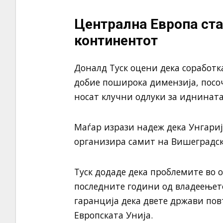
Централна Европа ста
континентот
Доналд Туск
оцени дека соработк
добие поширока димензија, посоч
носат клучни одлуки за иднината
Маѓар изрази надеж дека
Унгариј
организира самит на Вишеградск
Туск додаде дека проблемите во 
последните години од владеењет
гаранција дека двете држави пов
Европската Унија
.