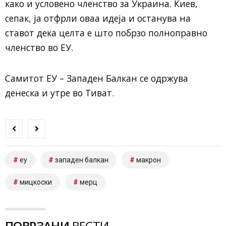
како и условено членство за Украина. Киев,
сепак, ја отфрли оваа идеја и останува на
ставот дека целта е што побрзо полноправно
членство во ЕУ.
Самитот ЕУ – Западен Балкан се одржува
денеска и утре во Тиват.
еу
западен балкан
макрон
мицкоски
мерц
ПОВРЗАНИ
ВЕСТИ