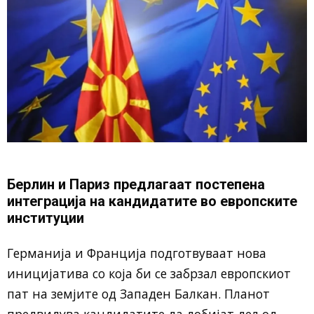
Берлин и Париз предлагаат постепена
интеграција на кандидатите во европските
институции
Германија и Франција подготвуваат нова
иницијатива со која би се забрзал европскиот
пат на земјите од Западен Балкан. Планот
предвидува кандидатите да добијат дел од