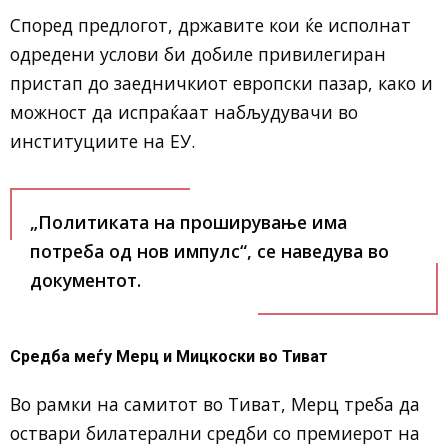
Според предлогот, државите кои ќе исполнат
одредени услови би добиле привилегиран
пристап до заедничкиот европски пазар, како и
можност да испраќаат набљудувачи во
институциите на ЕУ.
„Политиката на проширување има
потреба од нов импулс“, се наведува во
документот.
Средба меѓу Мерц и Мицкоски во Тиват
Во рамки на самитот во Тиват, Мерц треба да
оствари билатерални средби со премиерот на