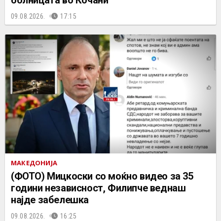
болницата во Кочани
09.08.2026.
17:15
МАКЕДОНИЈА
(ФОТО) Мицкоски со моќно видео за 35
години независност, Филипче веднаш
најде забелешка
09.08.2026.
16:25