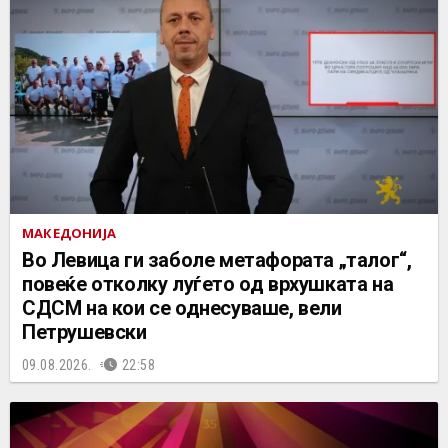
МАКЕДОНИЈА
Во Левица ги заболе метафората „талог“,
повеќе отколку луѓето од врхушката на
СДСМ на кои се однесуваше, вели
Петрушевски
09.08.2026.
22:58