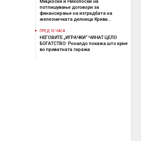
Мицкоски и Николоски на
потпишување договори за
финансирање на изградбата на
железничката делница Крива
Паланка-Деве Баир
ПРЕД 10 ЧАСА
НЕГОВИТЕ „ИГРАЧКИ“ ЧИНАТ ЦЕЛО
БОГАТСТВО: Роналдо покажа што крие
во приватната гаража