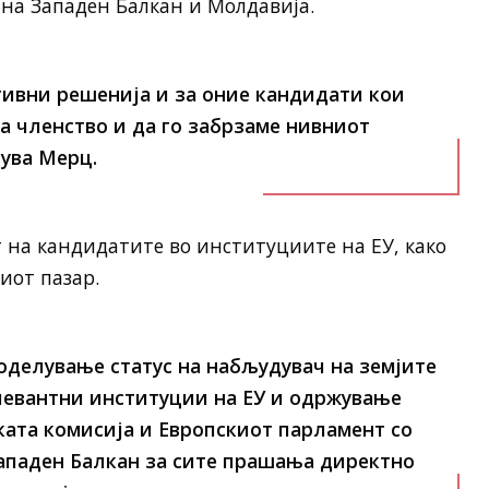
 на
Западен Балкан
и
Молдавија
.
тивни решенија и за оние кандидати кои
за членство и да го забрзаме нивниот
ува Мерц.
т на кандидатите во институциите на ЕУ, како
иот пазар.
доделување статус на набљудувач на земјите
левантни институции на ЕУ и одржување
ата комисија и Европскиот парламент со
Западен Балкан за сите прашања директно