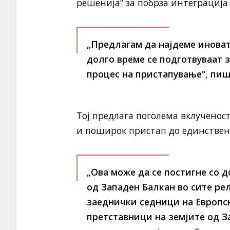
решенија“ за побрза интеграција
„Предлагам да најдеме инова
долго време се подготвуваат 
процес на пристапување“, пиш
Тој предлага поголема вклученос
и поширок пристап до единствен
„Ова може да се постигне со 
од Западен Балкан во сите ре
заеднички седници на Европск
претставници на земјите од 