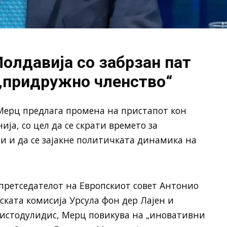
олдавија со забрзан пат
 „придружно членство“
Мерц
предлага промена на пристапот кон
ја, со цел да се скрати времето за
и и да се зајакне политичката динамика на
 претседателот на Европскиот совет
Антонио
пската комисија
Урсула фон дер Лајен
и
ристодулидис
, Мерц повикува на „иновативни