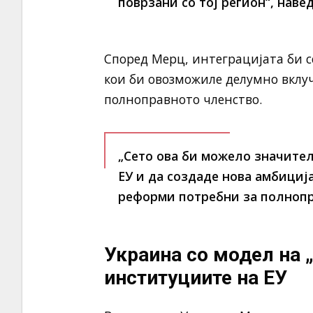
поврзани со тој регион“, навед
Според Мерц, интеграцијата би с
кои би овозможиле делумно вклу
полноправното членство.
„Сето ова би можело значите
ЕУ и да создаде нова амбициј
реформи потребни за полнопр
Украина со модел на 
институциите на ЕУ