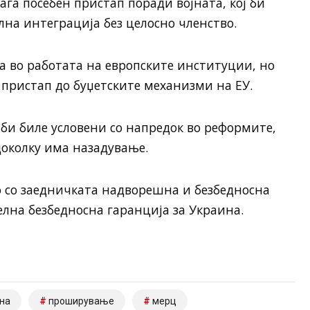
ага посебен пристап поради војната, кој би
на интеграција без целосно членство.
ва во работата на европските институции, но
н пристап до буџетските механизми на ЕУ.
би биле условени со напредок во реформите,
доколку има назадување.
о со заедничката надворешна и безбедносна
лна безбедносна гаранција за Украина.
на
проширување
мерц