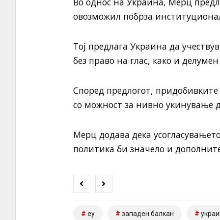
Во однос на
Украина
, Мерц предл
овозможил побрза институционал
Тој предлага Украина да учеству
без право на глас, како и делуме
Според предлогот, придобивките 
со можност за нивно укинување 
Мерц додава дека усогласувањет
политика би значело и дополните
еу
западен балкан
украи