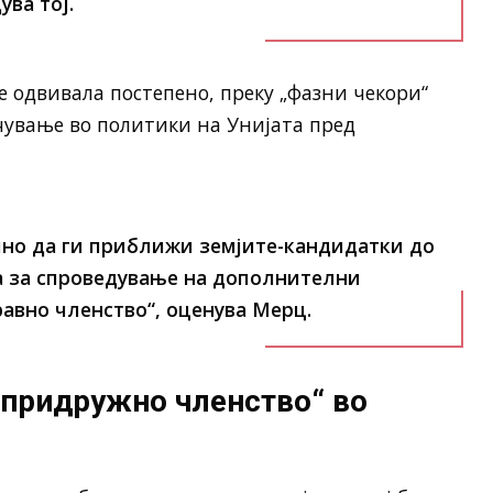
ува тој.
е одвивала постепено, преку „фазни чекори“
чување во политики на Унијата пред
лно да ги приближи земјите-кандидатки до
а за спроведување на дополнителни
авно членство“, оценува Мерц.
„придружно членство“ во