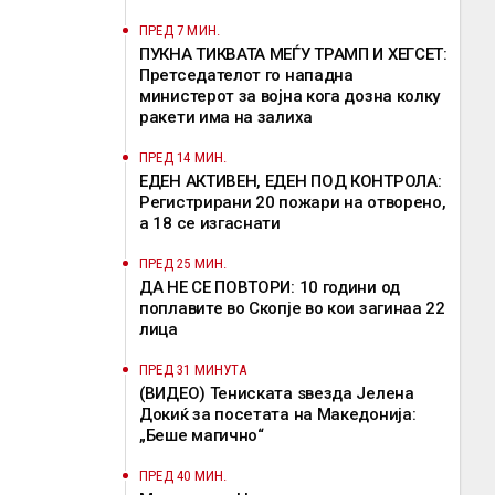
ПРЕД 7 МИН.
ПУКНА ТИКВАТА МЕЃУ ТРАМП И ХЕГСЕТ:
Претседателот го нападна
министерот за војна кога дозна колку
ракети има на залиха
ПРЕД 14 МИН.
ЕДЕН АКТИВЕН, ЕДЕН ПОД КОНТРОЛА:
Регистрирани 20 пожари на отворено,
a 18 се изгаснати
ПРЕД 25 МИН.
ДА НЕ СЕ ПОВТОРИ: 10 години од
поплавите во Скопје во кои загинаа 22
лица
ПРЕД 31 МИНУТА
(ВИДЕО) Тениската ѕвезда Јелена
Докиќ за посетата на Македонија:
„Беше магично“
ПРЕД 40 МИН.