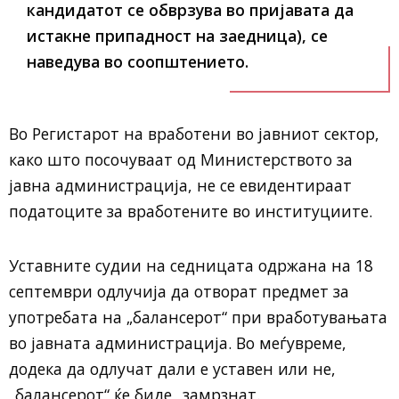
кандидатот се обврзува во пријавата да
истакне припадност на заедница), се
наведува во соопштението.
Во Регистарот на вработени во јавниот сектор,
како што посочуваат од Министерството за
јавна администрација, не се евидентираат
податоците за вработените во институциите.
Уставните судии на седницата одржана на 18
септември одлучија да отворат предмет за
употребата на „балансерот“ при вработувањата
во јавната администрација. Во меѓувреме,
додека да одлучат дали е уставен или не,
„балансерот“ ќе биде „замрзнат.