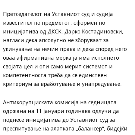
Претседателот на Уставниот суд и судија
известител по предметот, оформен по
иницијатива од ДКСК, Дарко Костадиновски,
нагласи дека апсолутно не зборуваат за
укинување на нечии права и дека според него
оваа афирмативна мерка ја има исполнето
својата цел и оти само мерит системот и
компетентноста треба да се единствен
критериум за вработување и унапредување.
Антикорупциската комисија на седницата
одржана на 11 јануари годинава одлучи да
поднесе иницијатива до Уставниот суд за
преспитување на алатката „балансер“, бидејќи