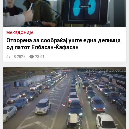
МАКЕДОНИЈА
Отворена за сообраќај уште една делница
од патот Елбасан-Ќафасан
07.08.2026.
23:01