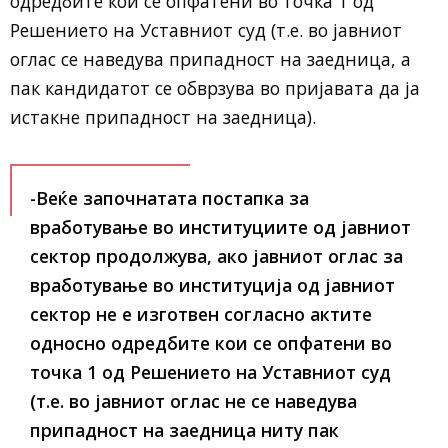
одредбите кои се опфатени во точка 1 од
Решението на Уставниот суд (т.е. во јавниот
оглас се наведува припадност на заедница, а
пак кандидатот се обврзува во пријавата да ја
истакне припадност на заедница).
-Веќе започнатата постапка за
вработување во институциите од јавниот
сектор продолжува, ако јавниот оглас за
вработување во институција од јавниот
сектор не е изготвен согласно актите
односно одредбите кои се опфатени во
точка 1 од Решението на Уставниот суд
(т.е. во јавниот оглас не се наведува
припадност на заедница ниту пак