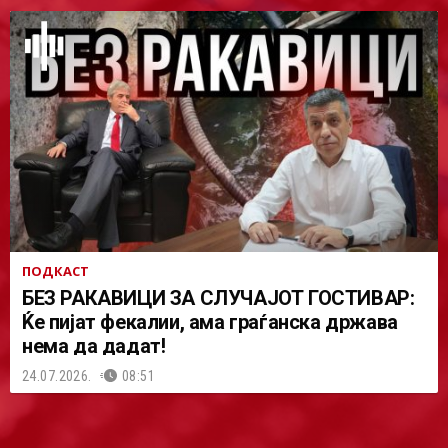
ПОДКАСТ
БЕЗ РАКАВИЦИ ЗА СЛУЧАЈОТ ГОСТИВАР:
Ќе пијат фекалии, ама граѓанска држава
нема да дадат!
24.07.2026.
08:51