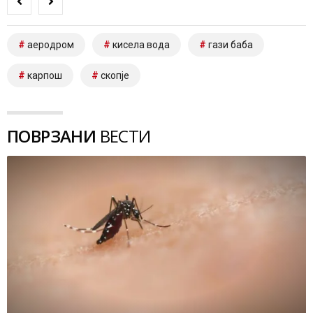
аеродром
кисела вода
гази баба
карпош
скопје
ПОВРЗАНИ
ВЕСТИ