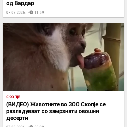
од Вардар
07.08.2026.
11:59
СКОПЈЕ
(ВИДЕО) Животните во ЗОО Скопје се
разладуваат со замрзнати овошни
десерти