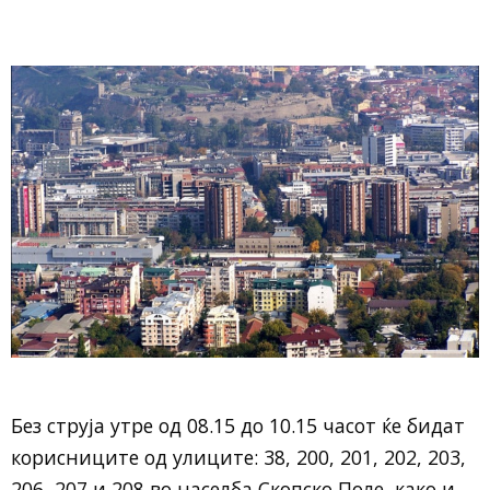
Без струја утре од 08.15 до 10.15 часот ќе бидат
корисниците од улиците: 38, 200, 201, 202, 203,
206, 207 и 208 во населба Скопско Поле, како и