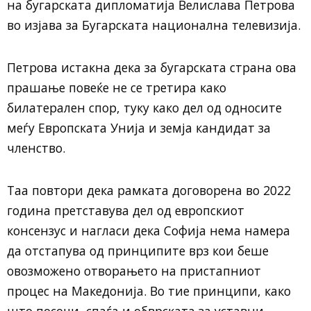
на бугарската дипломатија Велислава Петрова
во изјава за Бугарската национална телевизија.
Петрова истакна дека за бугарската страна ова
прашање повеќе не се третира како
билатерален спор, туку како дел од односите
меѓу Европската Унија и земја кандидат за
членство.
Таа повтори дека рамката договорена во 2022
година претставува дел од европскиот
консензус и нагласи дека Софија нема намера
да отстапува од принципите врз кои беше
овозможено отворањето на пристапниот
процес на Македонија. Во тие принципи, како
што посочи, спаѓа и обврската за уставни