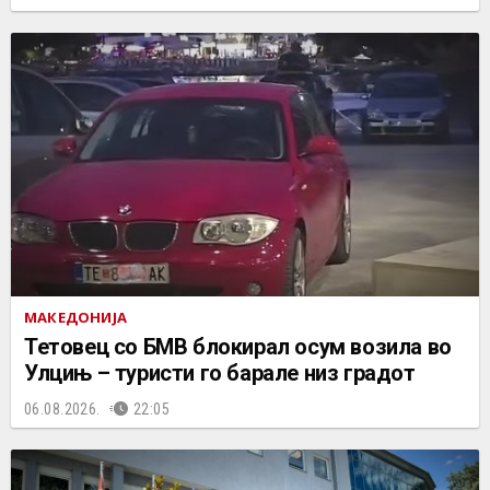
МАКЕДОНИЈА
Тетовец со БМВ блокирал осум возила во
Улцињ – туристи го барале низ градот
06.08.2026.
22:05