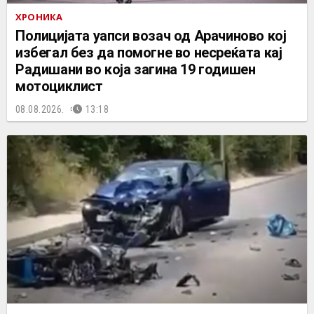
ХРОНИКА
Полицијата уапси возач од Арачиново кој
избегал без да помогне во несреќата кај
Радишани во која загина 19 годишен
мотоциклист
08.08.2026.
13:18