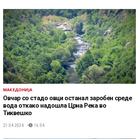
МАКЕДОНИЈА
Овчар со стадо овци останал заробен среде
вода откако надошла Црна Река во
Тиквешко
21.04.2024.
16:04