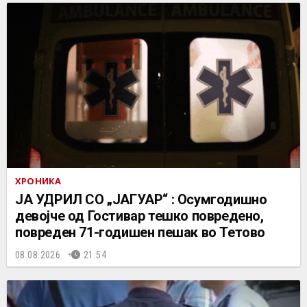
ХРОНИКА
ЈА УДРИЛ СО „ЈАГУАР“ : Осумгодишно
девојче од Гостивар тешко повредено,
повреден 71-годишен пешак во Тетово
08.08.2026.
21:54