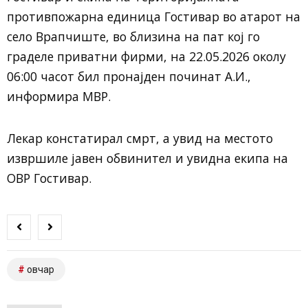
противпожарна единица Гостивар во атарот на
село Врапчиште, во близина на пат кој го
граделе приватни фирми, на 22.05.2026 околу
06:00 часот бил пронајден починат А.И.,
информира МВР.
Лекар констатирал смрт, а увид на местото
извршиле јавен обвинител и увидна екипа на
ОВР Гостивар.
овчар