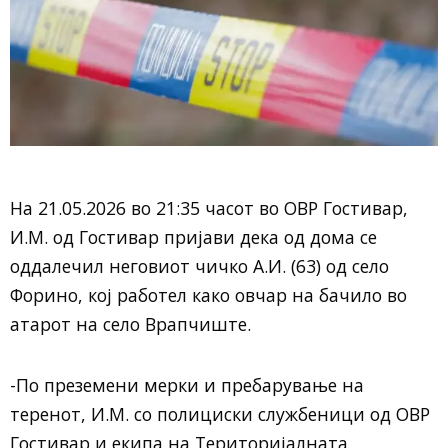
На 21.05.2026 во 21:35 часот во ОВР Гостивар,
И.М. од Гостивар пријави дека од дома се
оддалечил неговиот чичко А.И. (63) од село
Форино, кој работел како овчар на бачило во
атарот на село Врапчиште.
-По преземени мерки и пребарување на
теренот, И.М. со полициски службеници од ОВР
Гостивар и екипа на Територијалната