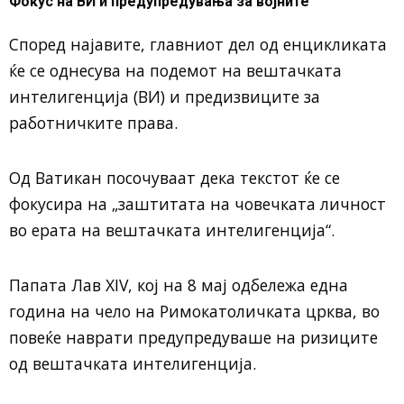
Фокус на ВИ и предупредувања за војните
Според најавите, главниот дел од енцикликата
ќе се однесува на подемот на вештачката
интелигенција (ВИ) и предизвиците за
работничките права.
Од Ватикан посочуваат дека текстот ќе се
фокусира на „заштитата на човечката личност
во ерата на вештачката интелигенција“.
Папата Лав XIV, кој на 8 мај одбележа една
година на чело на Римокатоличката црква, во
повеќе наврати предупредуваше на ризиците
од вештачката интелигенција.