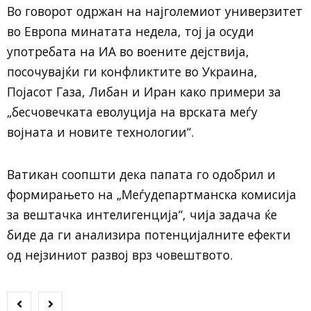
Во говорот одржан на најголемиот универзитет
во Европа минатата недела, тој ја осуди
употребата на ИА во воените дејствија,
посочувајќи ги конфликтите во Украина,
Појасот Газа, Либан и Иран како примери за
„бесчовечката еволуција на врската меѓу
војната и новите технологии“.
Ватикан соопшти дека папата го одобрил и
формирањето на „Меѓудепартманска комисија
за вештачка интелигенција“, чија задача ќе
биде да ги анализира потенцијалните ефекти
од нејзиниот развој врз човештвото.