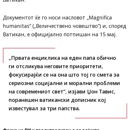
Документот ќе го носи насловот „Magnifica
humanitas“ („Величествено човештво“) и, според
Ватикан, е официјално потпишан на 15 мај.
„Првата енциклика на еден папа обично
ги отсликува неговите приоритети,
фокусирајќи се на она што тој го смета за
сериозни социјални и морални проблеми
на современиот свет“, изјави Џон Тавис,
поранешен ватикански дописник кој
известувал за три папства.