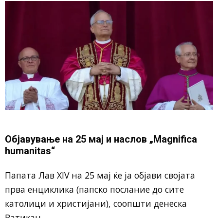
Објавување на 25 мај и наслов „Magnifica
humanitas“
Папата Лав XIV
на 25 мај ќе ја објави својата
прва енциклика (папско послание до сите
католици и христијани), соопшти денеска
Ватикан
.