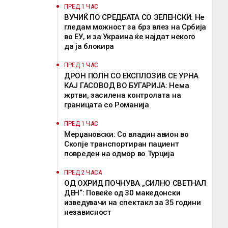
ПРЕД 1 ЧАС
ВУЧИЌ ПО СРЕДБАТА СО ЗЕЛЕНСКИ: Не
гледам можност за брз влез на Србија
во ЕУ, и за Украина ќе најдат некого
да ја блокира
ПРЕД 1 ЧАС
ДРОН ПОЛН СО ЕКСПЛОЗИВ СЕ УРНА
КАЈ ГАСОВОД ВО БУГАРИЈА: Нема
жртви, засилена контролата на
границата со Романија
ПРЕД 1 ЧАС
Мерџановски: Со владин авион во
Скопје транспортиран пациент
повреден на одмор во Турција
ПРЕД 2 ЧАСА
ОД ОХРИД ПОЧНУВА „СИЛНО СВЕТНАЛ
ДЕН“: Повеќе од 30 македонски
изведувачи на спектакл за 35 години
независност