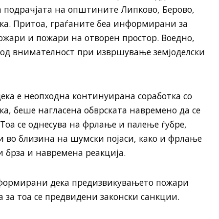
 подрачјата на општините Липково, Берово,
а. Притоа, граѓаните беа информирани за
ожари и пожари на отворен простор. Воедно,
 од внимателност при извршување земјоделски
ека е неопходна континуирана соработка со
а, беше нагласена обврската навремено да се
Тоа се однесува на фрлање и палење ѓубре,
и во близина на шумски појаси, како и фрлање
и брза и навремена реакција.
нформирани дека предизвикувањето пожари
а за тоа се предвидени законски санкции.