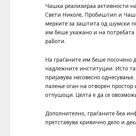
Чашка реализираа активности на
Свети Николе, Пробиштип и Чашк
мерките за заштита од шумски п
им беше укажано и на потребата
работи.
На граѓаните им беше посочено д
надлежните институции. Исто так
пријавува несовесно однесување. 
палење оган на отворен простор 
отпушоци. Целта е да се овозмож
Дополнително, граѓаните беа и
претставува кривично дело и дек