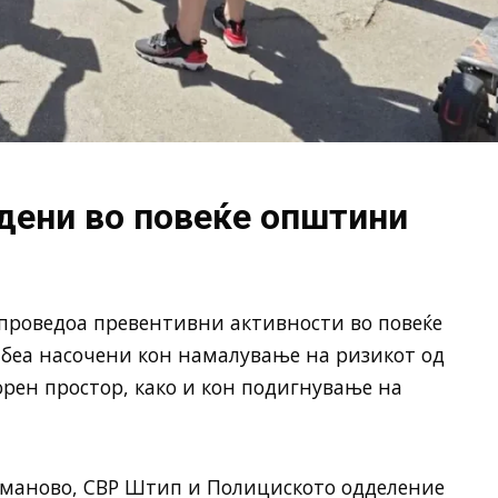
дени во повеќе општини
проведоа превентивни активности во повеќе
беа насочени кон намалување на ризикот од
рен простор, како и кон подигнување на
уманово, СВР Штип и Полициското одделение