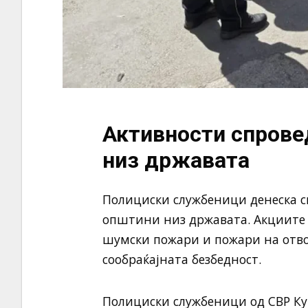
Активности спрове
низ државата
Полициски службеници денеска с
општини низ државата. Акциите 
шумски пожари и пожари на отво
сообраќајната безбедност.
Полициски службеници од СВР К