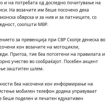
но и на потребата од доследно почитување на
иси. На возачите им беше посочено дека
аконска обврска и за нив и за патниците, со
едност, соопшти МВР.
ието за превенција при СВР Скопје денеска во
сочени кон возачите на мотоцикли,
ди. Притоа, тие беа потсетени на правилата и
рно учество во сообраќајот. Посебен акцент
ење заштитен шлем.
вности беа насочени кон информирање на
ристење мобилен телефон додека управуваат
е беше поделен и печатен едукативен