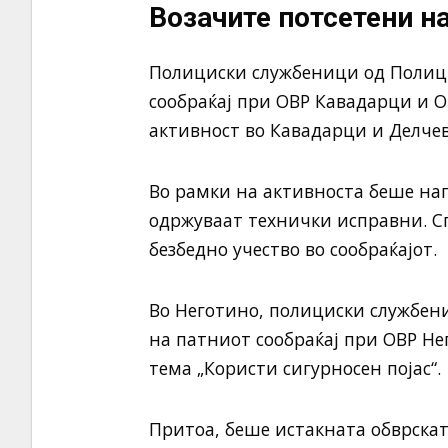
Возачите потсетени н
Полициски службеници од Полици
сообраќај при ОВР Кавадарци и 
активност во Кавадарци и Делчев
Во рамки на активноста беше наг
одржуваат технички исправни. Сп
безбедно учество во сообраќајот.
Во Неготино, полициски службен
на патниот сообраќај при ОВР Н
тема „Користи сигурносен појас“.
Притоа, беше истакната обврскат