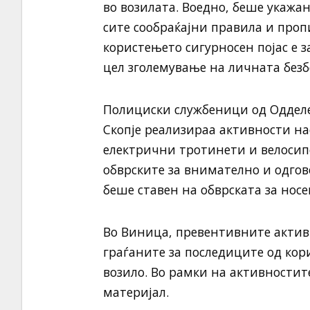
во возилата. Воедно, беше укажа
сите сообраќајни правила и проп
користењето сигурносен појас е з
цел зголемување на личната безб
Полициски службеници од Одделен
Скопје реализираа активности на
електрични тротинети и велосипе
обврските за внимателно и одгово
беше ставен на обврската за нос
Во Виница, превентивните акти
граѓаните за последиците од ко
возило. Во рамки на активностит
материјал.