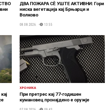
СТВО
ДВА ПОЖАРА СÈ УШТЕ АКТИВНИ: Гори
овни
ниска вегетација кај Брњарци и
Волково
08.08.2026.
13:55
ХРОНИКА
кај
При претрес кај 77-годишен
се
кумановец пронајдено е оружје
07.08.2026.
09:43