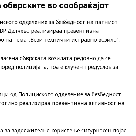
а обврските во сообраќајот
ското одделение за безбедност на патниот
ОВР Делчево реализираа превентивна
о на тема „Вози технички исправно возило“.
ласена обврската возилата редовно да се
оред полицијата, тоа е клучен предуслов за
ици од Полициското одделение за безбедност
еготино реализираа превентивна активност на
а за задолжително користење сигурносен појас