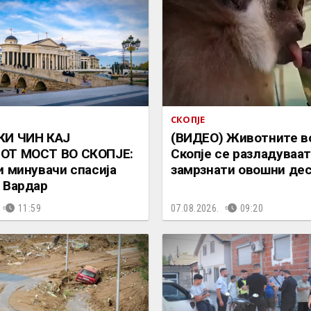
СКОПЈЕ
КИ ЧИН КАЈ
(ВИДЕО) Животните в
ОТ МОСТ ВО СКОПЈЕ:
Скопје се разладуваат
и минувачи спасија
замрзнати овошни де
 Вардар
11:59
07.08.2026.
09:20