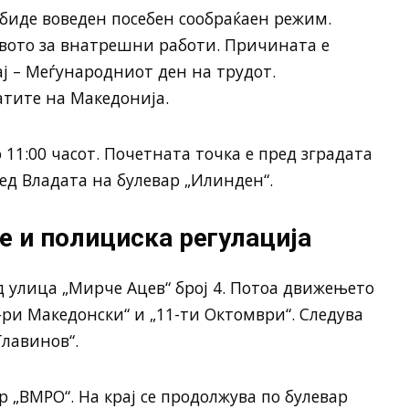
 биде воведен посебен сообраќаен режим.
вото за внатрешни работи. Причината е
ај – Меѓународниот ден на трудот.
атите на Македонија.
 11:00 часот. Почетната точка е пред зградата
ед Владата на булевар „Илинден“.
 и полициска регулација
 улица „Мирче Ацев“ број 4. Потоа движењето
ри Македонски“ и „11-ти Октомври“. Следува
Главинов“.
 „ВМРО“. На крај се продолжува по булевар