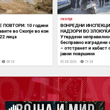
СКОПЈЕ
Е ПОВТОРИ: 10 години
ВОНРЕДНИ ИНСПЕКЦ
авите во Скопје во кои
НАДЗОРИ ВО ЗЛОКУЌА
 22 лица
Утврдени неправилнос
бесправно изградени 
– отстранет и кабаст 
јавни површини
08:30
05.08.2026.
19:28
ОДКА