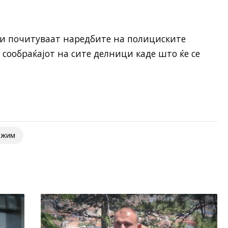
ги почитуваат наредбите на полициските
 сообраќајот на сите делници каде што ќе се
ежим