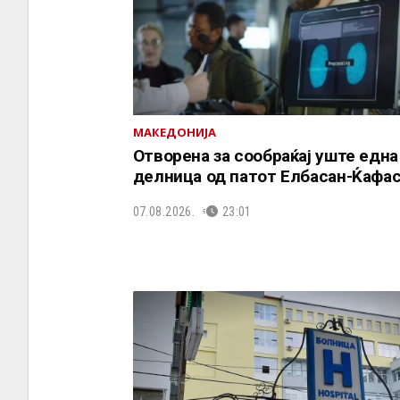
МАКЕДОНИЈА
Отворена за сообраќај уште една
делница од патот Елбасан-Ќафа
07.08.2026.
23:01