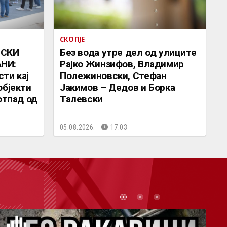
СКОПЈЕ
ИСКИ
Без вода утре дел од улиците
НИ:
Рајко Жинзифов, Владимир
ти кај
Полежиновски, Стефан
објекти
Јакимов – Дедов и Борка
отпад од
Талевски
05.08.2026.
17:03
СТ