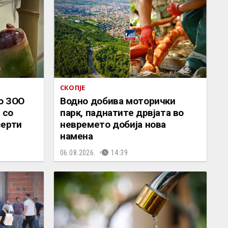
СКОПЈЕ
о ЗОО
Водно добива моторички
 со
парк, паднатите дрвјата во
серти
невремето добија нова
намена
06.08.2026.
14:39