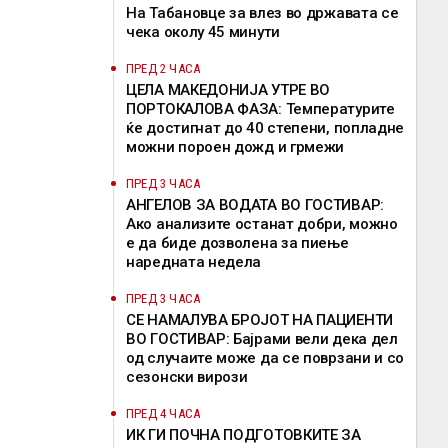
На Табановце за влез во државата се
чека околу 45 минути
ПРЕД 2 ЧАСА
ЦЕЛА МАКЕДОНИЈА УТРЕ ВО
ПОРТОКАЛОВА ФАЗА: Температурите
ќе достигнат до 40 степени, попладне
можни пороен дожд и грмежи
ПРЕД 3 ЧАСА
АНГЕЛОВ ЗА ВОДАТА ВО ГОСТИВАР:
Ако анализите останат добри, можно
е да биде дозволена за пиење
наредната недела
ПРЕД 3 ЧАСА
СЕ НАМАЛУВА БРОЈОТ НА ПАЦИЕНТИ
ВО ГОСТИВАР: Бајрами вели дека дел
од случаите може да се поврзани и со
сезонски вирози
ПРЕД 4 ЧАСА
ИК ГИ ПОЧНА ПОДГОТОВКИТЕ ЗА