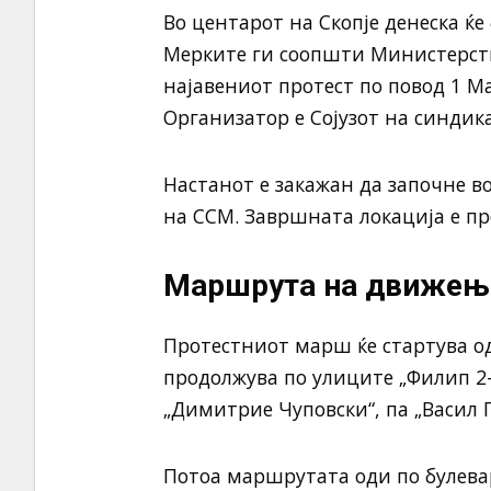
Во центарот на Скопје денеска ќе
Мерките ги соопшти Министерст
најавениот протест по повод 1 М
Организатор е Сојузот на синдик
Настанот е закажан да започне во
на ССМ. Завршната локација е пр
Маршрута на движење
Протестниот марш ќе стартува од
продолжува по улиците „Филип 2-
„Димитрие Чуповски“, па „Васил 
Потоа маршрутата оди по булевар