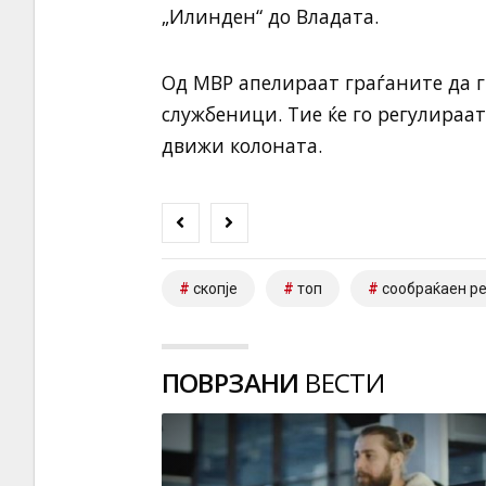
„Илинден“ до Владата.
Од МВР апелираат граѓаните да 
службеници. Тие ќе го регулираат
движи колоната.
скопје
топ
сообраќаен р
ПОВРЗАНИ
ВЕСТИ