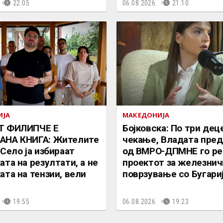
22:05
06.08.2026.
21:10
ИЈА
МАКЕДОНИЈА
Т ФИЛИПЧЕ Е
Бојковска: По три дец
АНА КНИГА: Жителите
чекање, Владата пре
 Село ја избираат
од ВМРО-ДПМНЕ го ре
ата на резултати, а не
проектот за железнич
ата на тензии, вели
поврзување со Бугари
19:55
06.08.2026.
19:23