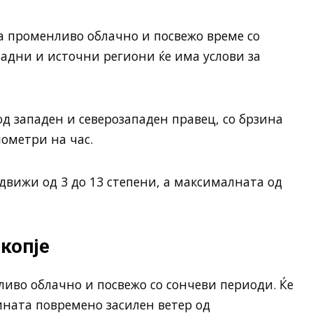
ва променливо облачно и посвежо време со
падни и источни региони ќе има услови за
од западен и северозападен правец, со брзина
лометри на час.
вижи од 3 до 13 степени, а максималната од
копје
ливо облачно и посвежо со сончеви периоди. Ќе
лината повремено засилен ветер од