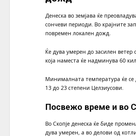
Денеска во земјава ќе преовладу
сончеви периоди. Во крајните за
повремен локален дожд.
Ќе дува умерен до засилен ветер 
која наместа ќе надминува 60 ки
Минималната температура ќе се д
13 до 23 степени Целзиусови.
Посвежо време и во С
Во Скопје денеска ќе биде промен
дува умерен, а во делови од кот