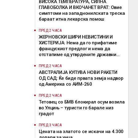
ВИСОКА ТЕМПЕРАТУРА, СИЛНА
ГЛАВОБОЛКА И ВКОЧАНЕТ ВРАТ: Овие
симптоми на западнонилската треска
бараат итна лекарска помош
ПРЕД 2 ЧАСА
ЖЕРНОВСКИ ШИРИ НЕВИСТИНИ И
ХИСТЕРИЈА: Нема да го прифатиме
францускиот предлог и нема да
отстапиме од утврдените државни
позиции, велат од ВМРО-ДПМНЕ
ПРЕД 2 ЧАСА
АВСТРАЛИЈА КУПУВА НОВИ РАКЕТИ
ОД САД: Ќе биде првата земја надвор
од Америка со АИМ-260
ПРЕД 2 ЧАСА
Тетовец со БМВ блокирал осум возила
во Улцињ – туристи го барале низ
градот
ПРЕД 3 ЧАСА
Цената на златото се искачи на 4.300
долари за унца