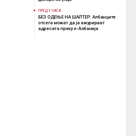
ПРЕД 3 ЧАСА
БЕЗ ОДЕЊЕ НА ШАЛТЕР: Албанците
отсега можат да ја ажурираат
адресата преку е-Албанија