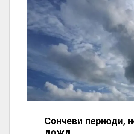
Сончеви периоди, н
дожд