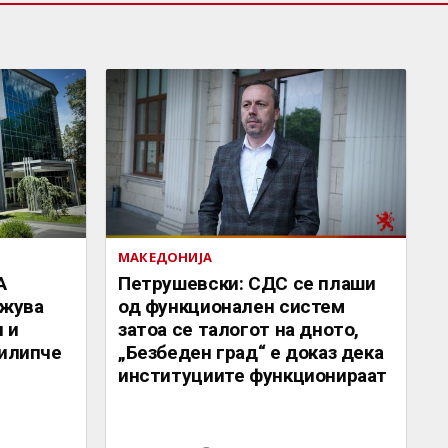
МАКЕДОНИЈА
А
Петрушевски: СДС се плаши
жува
од функционален систем
 и
затоа се талогот на дното,
Филипче
„Безбеден град“ е доказ дека
институциите функционираат