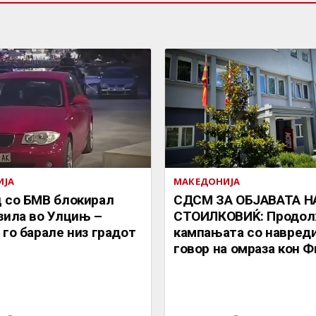
ИЈА
МАКЕДОНИЈА
 со БМВ блокирал
СДСМ ЗА ОБЈАВАТА Н
зила во Улцињ –
СТОИЛКОВИЌ: Продол
 го барале низ градот
кампањата со навреди
говор на омраза кон 