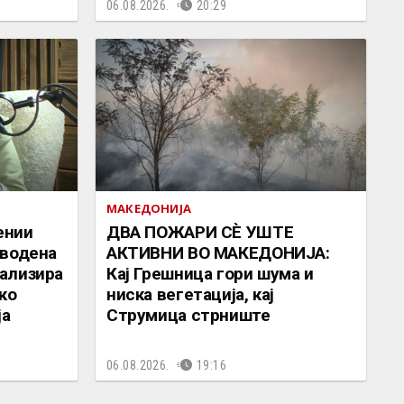
06.08.2026.
20:29
МАКЕДОНИЈА
ении
ДВА ПОЖАРИ СÈ УШТЕ
дводена
АКТИВНИ ВО МАКЕДОНИЈА:
ализира
Кај Грешница гори шума и
ко
ниска вегетација, кај
ја
Струмица стрниште
06.08.2026.
19:16