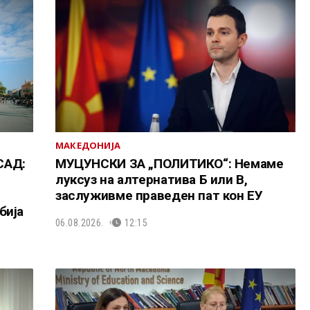
МАКЕДОНИЈА
САД:
МУЦУНСКИ ЗА „ПОЛИТИКО“: Немаме
луксуз на алтернатива Б или В,
заслуживме праведен пат кон ЕУ
бија
06.08.2026.
12:15