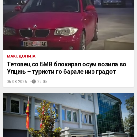
МАКЕДОНИЈА
Тетовец со БМВ блокирал осум возила во
Улцињ – туристи го барале низ градот
06.08.2026.
22:05