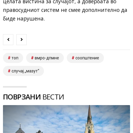
целата вистина за случајот, а довербата во
правосудниот систем не смее дополнително да
биде нарушена.
топ
вмро-дпмне
соопштение
случај „мазут“
ПОВРЗАНИ
ВЕСТИ