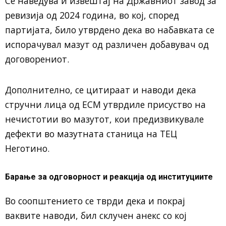
Се наведува и извештај на Државниот завод за
ревизија од 2024 година, во кој, според
партијата, било утврдено дека во набавката се
испорачувал мазут од различен добавувач од
договорениот.
Дополнително, се цитираат и наводи дека
стручни лица од ЕСМ утврдиле присуство на
нечистотии во мазутот, кои предизвикувале
дефекти во мазутната станица на ТЕЦ
Неготино.
Барање за одговорност и реакција од институциите
Во соопштението се тврди дека и покрај
ваквите наводи, бил склучен анекс со кој