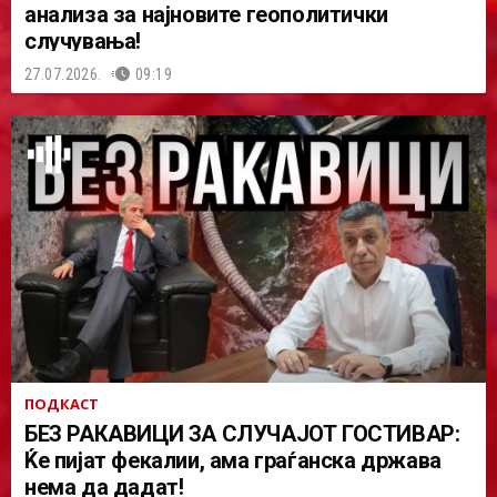
анализа за најновите геополитички
случувања!
27.07.2026.
09:19
ПОДКАСТ
БЕЗ РАКАВИЦИ ЗА СЛУЧАЈОТ ГОСТИВАР:
Ќе пијат фекалии, ама граѓанска држава
нема да дадат!