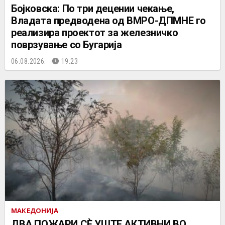
Бојковска: По три децении чекање,
Владата предводена од ВМРО-ДПМНЕ го
реализира проектот за железничко
поврзување со Бугарија
06.08.2026.
19:23
МАКЕДОНИЈА
ДВА ПОЖАРИ СÈ УШТЕ АКТИВНИ ВО