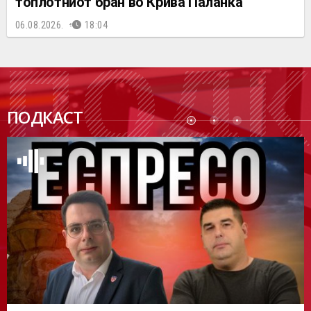
топлотниот бран во Крива Паланка
06.08.2026.
18:04
ПОДК
ПОДКАСТ
АСТ