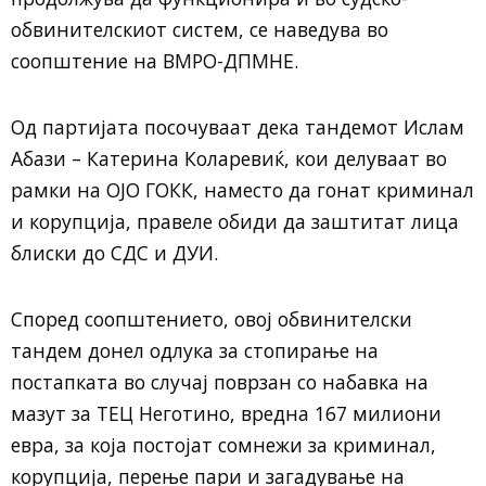
обвинителскиот систем, се наведува во
соопштение на ВМРО-ДПМНЕ.
Од партијата посочуваат дека тандемот Ислам
Абази – Катерина Коларевиќ, кои делуваат во
рамки на ОЈО ГОКК, наместо да гонат криминал
и корупција, правеле обиди да заштитат лица
блиски до СДС и ДУИ.
Според соопштението, овој обвинителски
тандем донел одлука за стопирање на
постапката во случај поврзан со набавка на
мазут за ТЕЦ Неготино, вредна 167 милиони
евра, за која постојат сомнежи за криминал,
корупција, перење пари и загадување на