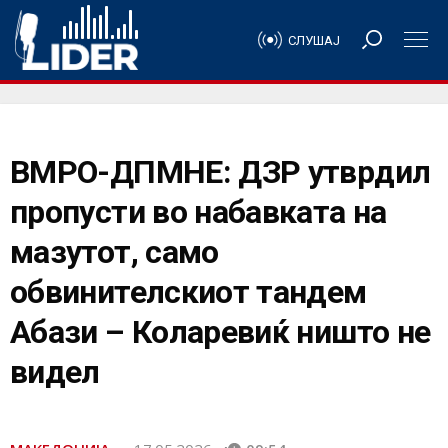
СЛУШАЈ
ВМРО-ДПМНЕ: ДЗР утврдил
пропусти во набавката на
мазутот, само
обвинителскиот тандем
Абази – Коларевиќ ништо не
видел