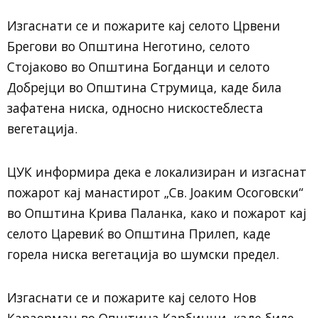
Изгаснати се и пожарите кај селото Црвени
Брегови во Општина Неготино, селото
Стојаково во Општина Богданци и селото
Добрејци во Општина Струмица, каде била
зафатена ниска, односно нискостеблеста
вегетација.
ЦУК информира дека е локализиран и изгаснат
пожарот кај манастирот „Св. Јоаким Осоговски“
во Општина Крива Паланка, како и пожарот кај
селото Царевиќ во Општина Прилеп, каде
горела ниска вегетација во шумски предел.
Изгаснати се и пожарите кај селото Нов
Караорман во Општина Карбинци, каде биле