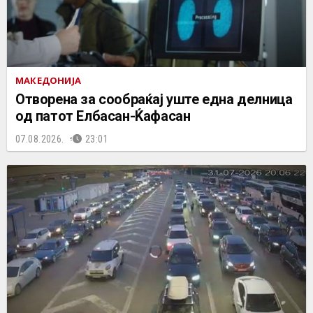
МАКЕДОНИЈА
Отворена за сообраќај уште една делница
од патот Елбасан-Ќафасан
07.08.2026.
23:01