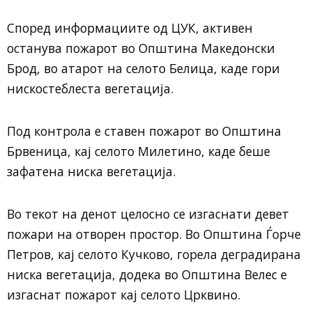
Според информациите од ЦУК, активен
останува пожарот во Општина Македонски
Брод, во атарот на селото Белица, каде гори
нискостеблеста вегетација.
Под контрола е ставен пожарот во Општина
Брвеница, кај селото Милетино, каде беше
зафатена ниска вегетација.
Во текот на денот целосно се изгаснати девет
пожари на отворен простор. Во Општина Ѓорче
Петров, кај селото Кучково, горела деградирана
ниска вегетација, додека во Општина Велес е
изгаснат пожарот кај селото Црквино.