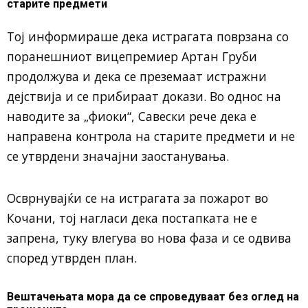
старите предмети
Тој информираше дека истрагата поврзана со
поранешниот вицепремиер Артан Груби
продолжува и дека се преземаат истражни
дејствија и се прибираат докази. Во однос на
наводите за „фиоки“, Савески рече дека е
направена контрола на старите предмети и не
се утврдени значајни заостанувања.
Осврнувајќи се на истрагата за пожарот во
Кочани, тој нагласи дека постапката не е
запрена, туку влегува во нова фаза и се одвива
според утврден план.
Вештачењата мора да се спроведуваат без оглед на