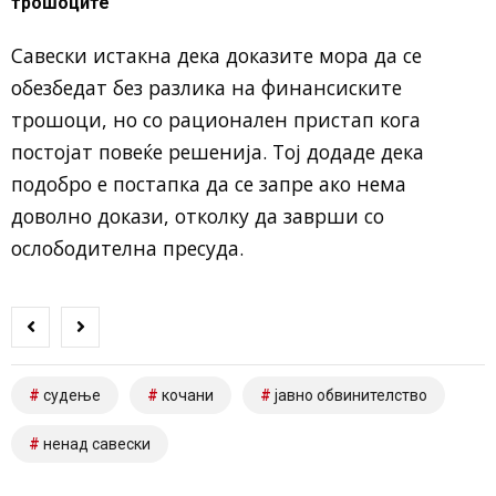
трошоците
Савески истакна дека доказите мора да се
обезбедат без разлика на финансиските
трошоци, но со рационален пристап кога
постојат повеќе решенија. Тој додаде дека
подобро е постапка да се запре ако нема
доволно докази, отколку да заврши со
ослободителна пресуда.
судење
кочани
јавно обвинителство
ненад савески