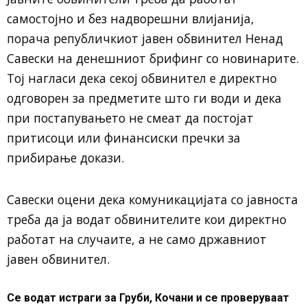
самостојно и без надворешни влијанија,
порача републичкиот јавен обвинител Ненад
Савески на денешниот брифинг со новинарите.
Тој нагласи дека секој обвинител е директно
одговорен за предметите што ги води и дека
при постапувањето не смеат да постојат
притисоци или финансиски пречки за
прибирање докази.
Савески оцени дека комуникацијата со јавноста
треба да ја водат обвинителите кои директно
работат на случаите, а не само државниот
јавен обвинител.
Се водат истраги за Груби, Кочани и се проверуваат