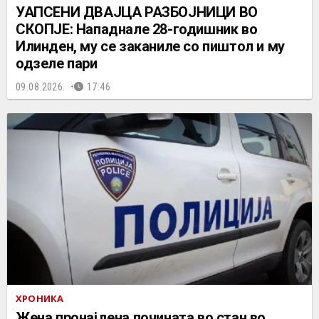
УАПСЕНИ ДВАЈЦА РАЗБОЈНИЦИ ВО
СКОПЈЕ: Нападнале 28-годишник во
Илинден, му се заканиле со пиштол и му
одзеле пари
09.08.2026.
17:46
ХРОНИКА
Жена пронајдена почината во стан во