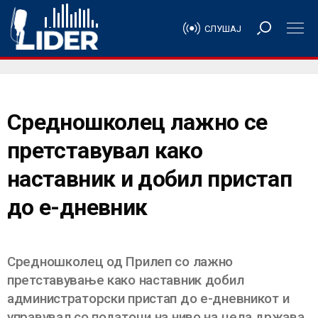
СЛУШАЈ
Средношколец лажно се
претставувал како
наставник и добил пристап
до е-дневник
Средношколец од Прилеп со лажно
претставување како наставник добил
администраторски пристап до е-дневникот и
управувал со податоци на ниво на цела држава.