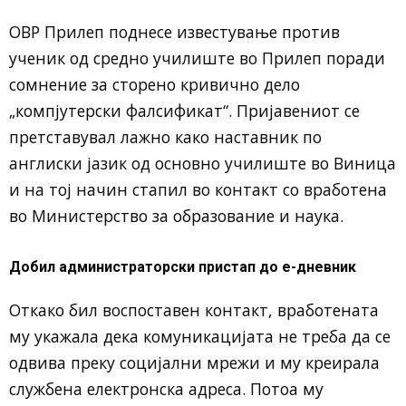
ОВР Прилеп поднесе известување против
ученик од средно училиште во Прилеп поради
сомнение за сторено кривично дело
„компјутерски фалсификат“. Пријавениот се
претставувал лажно како наставник по
англиски јазик од основно училиште во Виница
и на тој начин стапил во контакт со вработена
во
Министерство за образование и наука
.
Добил администраторски пристап до е-дневник
Откако бил воспоставен контакт, вработената
му укажала дека комуникацијата не треба да се
одвива преку социјални мрежи и му креирала
службена електронска адреса. Потоа му