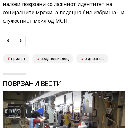
налози поврзани со лажниот идентитет на
социјалните мрежи, а подоцна бил избришан и
службениот меил од МОН.
прилеп
средношколец
е дневник
ПОВРЗАНИ
ВЕСТИ