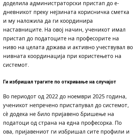
доделила администраторски пристап до е-
дневникот преку нејзината корисничка сметка
и му наложила да ги координира
наставниците. На овој начин, ученикот имал
пристап до податоците на професорите на
ниво на целата држава и активно учествувал во
нивната координација при користењето на
системот.
Ги избришал трагите по откривање на случајот
Во периодот од 2022 до ноември 2025 година,
ученикот непречено пристапувал до системот,
сè додека не било пријавено бришење на
податоци од страна на една професорка. По
ова, пријавениот ги избришал сите профили и