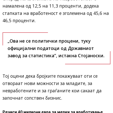
намалена од 12,5 на 11,3 проценти, додека
стапката на вработеност е зголемена од 45,6 на
46,5 проценти.
„Ова не се политички процени, туку
официјални податоци од Државниот
завод за статистика“, истакна Стојаноски.
Тој оцени дека бројките покажуваат оти се
отвораат нови можности за младите, за
невработените и за граѓаните кои сакаат да
започнат сопствен бизнис.
Речиси 40 милиони евра за мерки за вработување