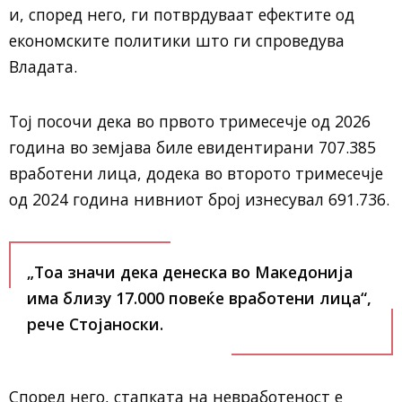
и, според него, ги потврдуваат ефектите од
економските политики што ги спроведува
Владата.
Тој посочи дека во првото тримесечје од 2026
година во земјава биле евидентирани 707.385
вработени лица, додека во второто тримесечје
од 2024 година нивниот број изнесувал 691.736.
„Тоа значи дека денеска во Македонија
има близу 17.000 повеќе вработени лица“,
рече Стојаноски.
Според него, стапката на невработеност е