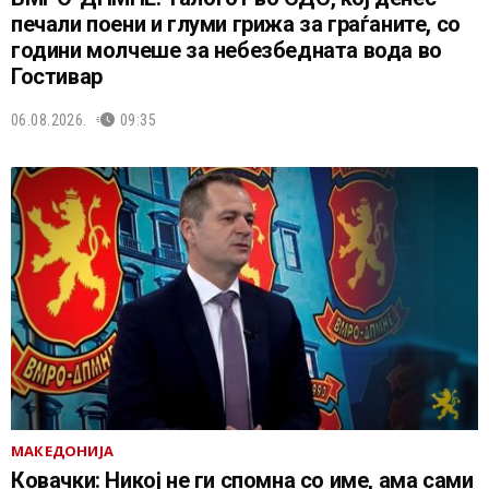
печали поени и глуми грижа за граѓаните, со
години молчеше за небезбедната вода во
Гостивар
06.08.2026.
09:35
МАКЕДОНИЈА
Ковачки: Никој не ги спомна со име, ама сами