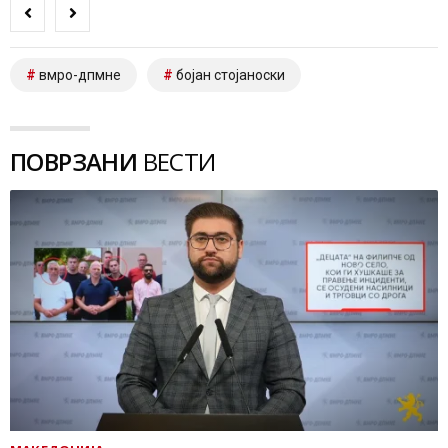
вмро-дпмне
бојан стојаноски
ПОВРЗАНИ
ВЕСТИ