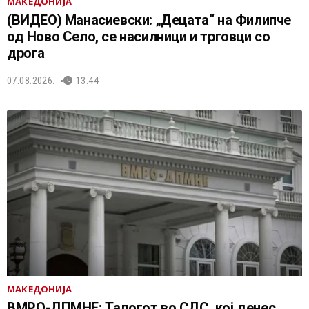
МАКЕДОНИЈА
(ВИДЕО) Манасиевски: „Децата“ на Филипче
од Ново Село, се насилници и трговци со
дрога
07.08.2026.
13:44
МАКЕДОНИЈА
ВМРО-ДПМНЕ: Талогот во СДС, кој денес