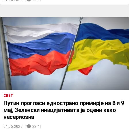
СВЕТ
Путин прогласи еднострано примирје на 8 и 9
мај, Зеленски иницијативата ја оцени како
несериозна
04.05.2026.
22:41