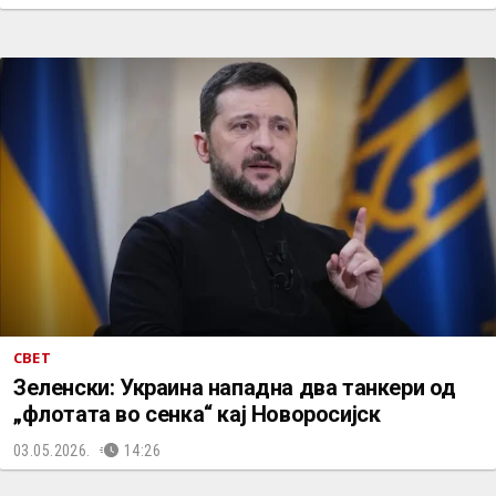
СВЕТ
Зеленски: Украина нападна два танкери од
„флотата во сенка“ кај Новоросијск
03.05.2026.
14:26