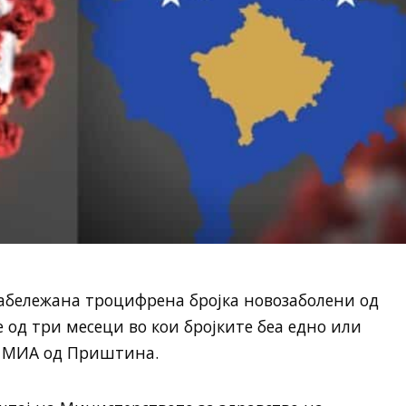
забележана троцифрена бројка новозаболени од
е од три месеци во кои бројките беа едно или
а МИА од Приштина.