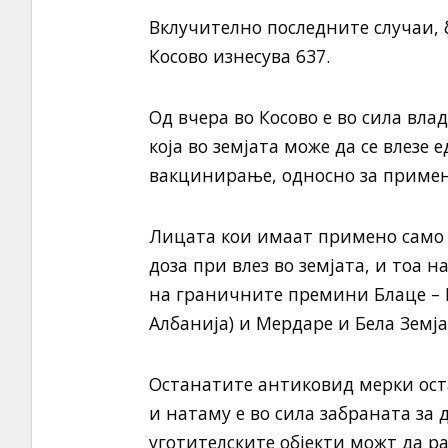
Вклучително последните случаи, 
Косово изнесува 637.
Од вчера во Косово е во сила вла
која во земјата може да се влезе 
вакцинирање, односно за примен
Лицата кои имаат примено само 
доза при влез во земјата, и тоа
на граничните премини Блаце – Г
Албанија) и Мердаре и Бела Земја 
Останатите антиковид мерки оста
и натаму е во сила забраната за 
уготителските објекти можт да ра