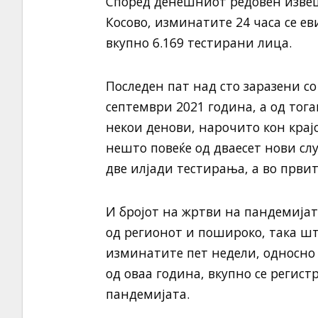
Според денешниот редовен извеш
Косово, изминатите 24 часа се е
вкупно 6.169 тестирани лица.
Последен пат над сто заразени с
септември 2021 година, а од тог
некои денови, нарочито кон крај
нешто повеќе од дваесет нови слу
две илјади тестирања, а во првит
И бројот на жртви на пандемијата
од регионот и пошироко, така шт
изминатите пет недели, односно 
од оваа година, вкупно се регис
пандемијата.