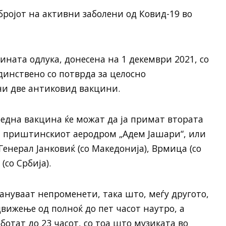
бројот на активни заболени од Ковид-19 во
дината одлука, донесена на 1 декември 2021, со
единствено со потврда за целосно
и две антиковид вакцини.
една вакцина ќе можат да ја примат втората
 на приштинскиот аеродром „Адем Јашари“, или
енерал Јанковиќ (со Македонија), Врмица (со
(со Србија).
нуваат непроменети, така што, меѓу другото,
движење од полноќ до пет часот наутро, а
ботат до 23 часот, со тоа што музиката во