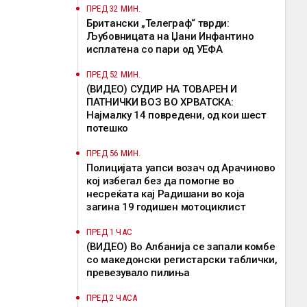
ПРЕД 32 МИН.
Британски „Телеграф“ тврди:
Љубовницата на Џани Инфантино
исплатена со пари од УЕФА
ПРЕД 52 МИН.
(ВИДЕО) СУДИР НА ТОВАРЕН И
ПАТНИЧКИ ВОЗ ВО ХРВАТСКА:
Најмалку 14 повредени, од кои шест
потешко
ПРЕД 56 МИН.
Полицијата уапси возач од Арачиново
кој избегал без да помогне во
несреќата кај Радишани во која
загина 19 годишен мотоциклист
ПРЕД 1 ЧАС
(ВИДЕО) Во Албанија се запали комбе
со македонски регистарски таблички,
превезувало пилиња
ПРЕД 2 ЧАСА