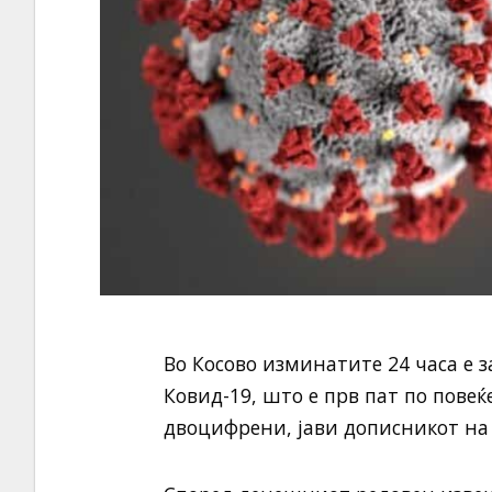
Во Косово изминатите 24 часа е 
Ковид-19, што е прв пат по повеќ
двоцифрени, јави дописникот н