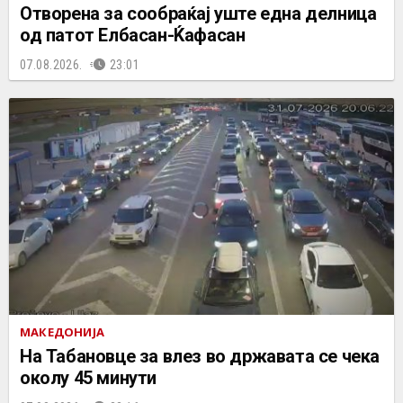
Отворена за сообраќај уште една делница
од патот Елбасан-Ќафасан
07.08.2026.
23:01
МАКЕДОНИЈА
На Табановце за влез во државата се чека
околу 45 минути