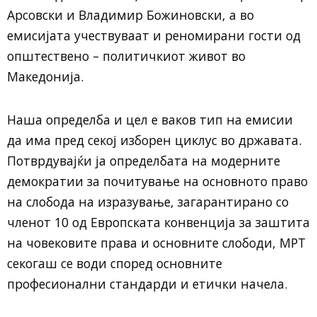
Арсовски и Владимир Божиновски, а во
емисијата учествуваат и реномирани гости од
општествено – политичкиот живот во
Македонија.
Наша определба и цел е ваков тип на емисии
да има пред секој изборен циклус во државата.
Потврдувајќи ја определбата на модерните
демократии за почитување на основното право
на слобода на изразување, загарантирано со
членот 10 од Европската конвенција за заштита
на човековите права и основните слободи, МРТ
секогаш се води според основните
професионални стандарди и етички начела.