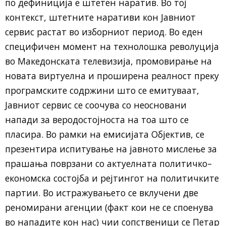
по дефиниција е штетен наратив. Во тој
контекст, штетните наративи кон Јавниот
сервис растат во изборниот период. Во еден
специфичен момент на технолошка револуција
во Македонската телевизија, промовирање на
новата виртуелна и проширена реалност преку
програмските содржини што се емитуваат,
Јавниот сервис се соочува со неосновани
напади за веродостојноста на тоа што се
пласира. Во рамки на емисијата Објектив, се
презентира испитување на јавното мислење за
прашања поврзани со актуелната политичко–
економска состојба и рејтингот на политичките
партии. Во истражувањето се вклучени две
реномирани агенции (факт кои не се споенува
во нападите кон нас) чии сопственици се Петар