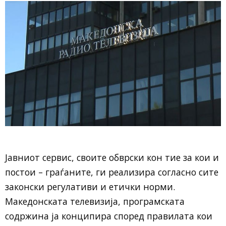
Јавниот сервис, своите обврски кон тие за кои и
постои – граѓаните, ги реализира согласно сите
законски регулативи и етички норми.
Македонската телевизија, програмската
содржина ја конципира според правилата кои