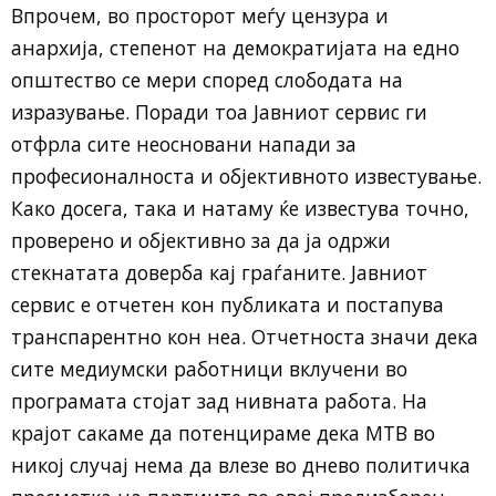
Впрочем, во просторот меѓу цензура и
анархија, степенот на демократијата на едно
општество се мери според слободата на
изразување. Поради тоа Јавниот сервис ги
отфрла сите неосновани напади за
професионалноста и објективното известување.
Како досега, така и натаму ќе известува точно,
проверено и објективно за да ја одржи
стекнатата доверба кај граѓаните. Јавниот
сервис е отчетен кон публиката и постапува
транспарентно кон неа. Отчетноста значи дека
сите медиумски работници вклучени во
програмата стојат зад нивната работа. На
крајот сакаме да потенцираме дека МТВ во
никој случај нема да влезе во днево политичка