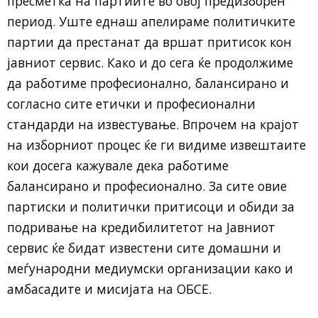
пресметка на партиите во овој предизборен
период. Уште еднаш апелираме политичките
партии да престанат да вршат притисок кон
јавниот сервис. Како и до сега ќе продолжиме
да работиме професионално, балансирано и
согласно сите етички и професионални
стандарди на известување. Впрочем на крајот
на изборниот процес ќе ги видиме извештаите
кои досега кажувале дека работиме
балансирано и професионално. За сите овие
партиски и политички притисоци и обиди за
подривање на кредибилитетот на Јавниот
сервис ќе бидат известени сите домашни и
меѓународни медиумски организации како и
амбасадите и мисијата на ОБСЕ.