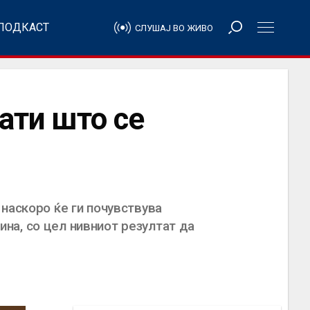
ПОДКАСТ
СЛУШАЈ ВО ЖИВО
лати што се
наскоро ќе ги почувствува
на, со цел нивниот резултат да