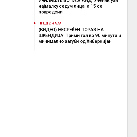
УЧИЛИШТЕ ВО ТАЈЛАНД: Ученик уби
најмалку седум лица, а 15 се
повредени
ПРЕД 2 ЧАСА
(ВИДЕО) НЕСРЕЌЕН ПОРАЗ НА
ШКЕНДИЈА: Прими гол во 90 минута и
минимално загуби од Хибернијан