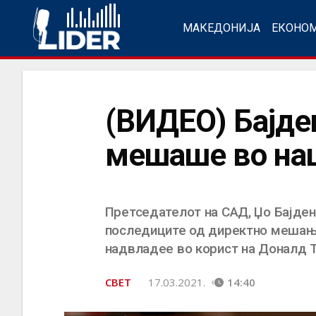
МАКЕДОНИЈА
ЕКОНО
(ВИДЕО) Бајден
мешаше во на
Претседателот на САД, Џо Бајден
последиците од директно мешање 
надвладее во корист на Доналд 
СВЕТ
17.03.2021.
14:40