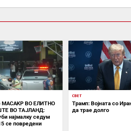
СВЕТ
) МАСАКР ВО ЕЛИТНО
Трамп: Војната со Ира
ТЕ ВО ТАЈЛАНД:
да трае долго
уби најмалку седум
 15 се повредени