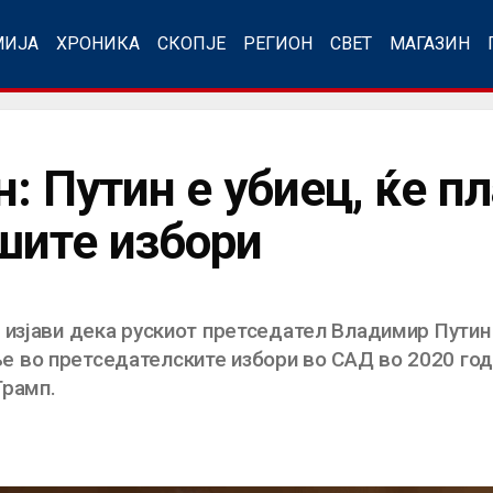
МИЈА
ХРОНИКА
СКОПЈЕ
РЕГИОН
СВЕТ
МАГАЗИН
: Путин е убиец, ќе п
шите избори
 изјави дека рускиот претседател Владимир Путин 
во претседателските избори во САД во 2020 годи
Трамп.