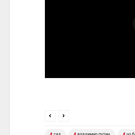
сад
владимир путин
џо б