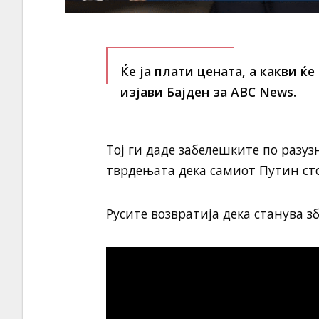
Ќе ја плати цената, а какви ќ
изјави Бајден за ABC News.
Тој ги даде забелешките по разуз
тврдењата дека самиот Путин сто
Русите возвратија дека станува 