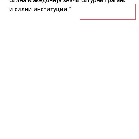
силна Македонија значи сигурни граѓани
и силни институции.“