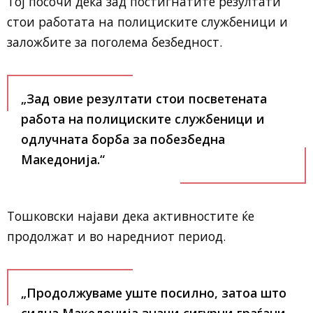
Тој посочи дека зад постигнатите резултати
стои работата на полициските службеници и
заложбите за поголема безбедност.
„Зад овие резултати стои посветената
работа на полициските службеници и
одлучната борба за побезбедна
Македонија.“
Тошковски најави дека активностите ќе
продолжат и во наредниот период.
„Продолжуваме уште посилно, затоа што