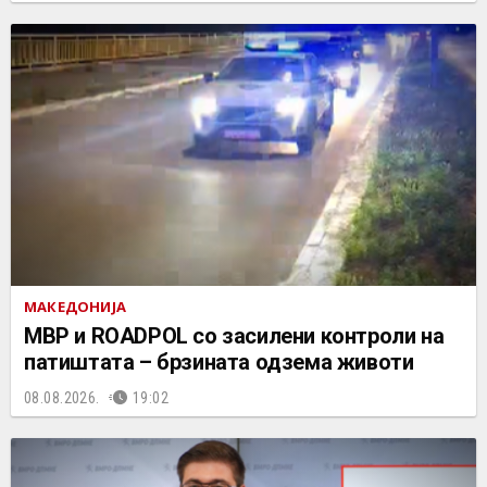
МАКЕДОНИЈА
МВР и ROADPOL со засилени контроли на
патиштата – брзината одзема животи
08.08.2026.
19:02