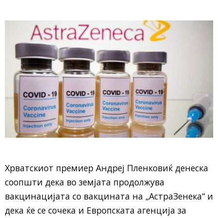
Хрватскиот премиер Андреј Пленковиќ денеска
соопшти дека во земјата продолжува
вакцинацијата со вакцината на „АстраЗенека“ и
дека ќе се сочека и Европската агенција за