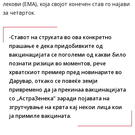
лекови (ЕМА), која својот конечен став го најави
за четврток.
-Ставот на струката во ова конкретно
прашање е дека придобивките од
вакцинацијата се поголеми од какви било
познати ризици во моментов,
рече
хрватскиот премиер пред новинарите во
Дарувар, откако се повеќе земји
привремено да ја прекинаа вакцинацијата
со „АстраЗенека“ заради појавата на
згрутчување на крвта кај некои лица кои
ја примиле вакцината.