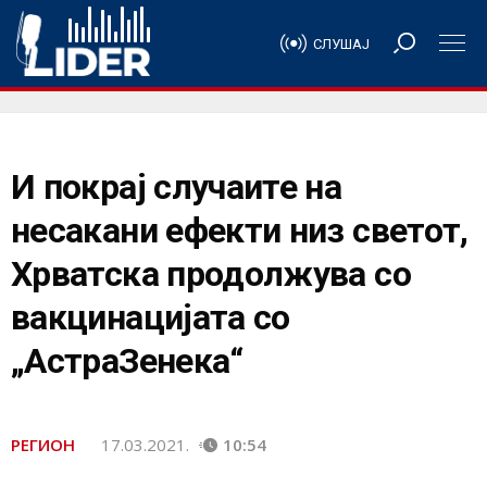
СЛУШАЈ
И покрај случаите на
несакани ефекти низ светот,
Хрватска продолжува со
вакцинацијата со
„АстраЗенека“
РЕГИОН
17.03.2021.
10:54