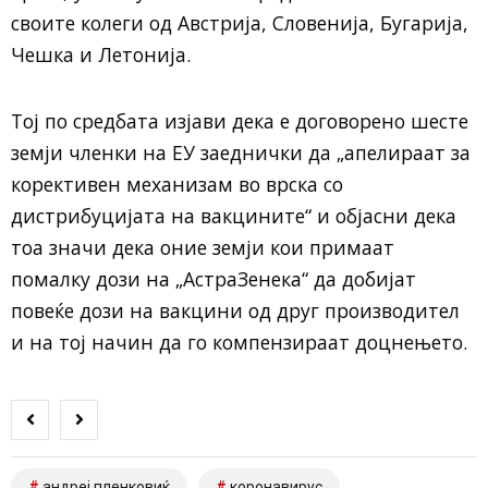
своите колеги од Австрија, Словенија, Бугарија,
Чешка и Летонија.
Тој по средбата изјави дека е договорено шесте
земји членки на ЕУ заеднички да „апелираат за
корективен механизам во врска со
дистрибуцијата на вакцините“ и објасни дека
тоа значи дека оние земји кои примаат
помалку дози на „АстраЗенека“ да добијат
повеќе дози на вакцини од друг производител
и на тој начин да го компензираат доцнењето.
андреј пленковиќ
коронавирус