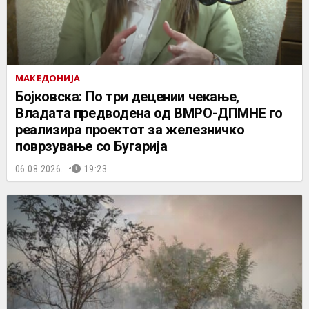
МАКЕДОНИЈА
Бојковска: По три децении чекање,
Владата предводена од ВМРО-ДПМНЕ го
реализира проектот за железничко
поврзување со Бугарија
06.08.2026.
19:23