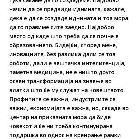
тука сакаме да го создадеме. Најдобар
начин да се предвиди иднината, кажале,
дека е да се создаде иднината и тоа мора
да го правиме сите заедно. Најдобро
место од каде што треба да се почне е
образованието. Бидејќи, според мене,
иновациите, без разлика дали се тоа
роботи, дали е вештачка интелигенција,
паметна медицина, не е ништо друго
освен трансформација на знаење во
алатки што ќе му служат на човештвото.
Профитите се важни, индустриите се
важни, економијата е важна, но, секаде во
центар на приказната мора да биде
човекот и ќе ни треба континуирана
поддршка во однос на креирање рамки