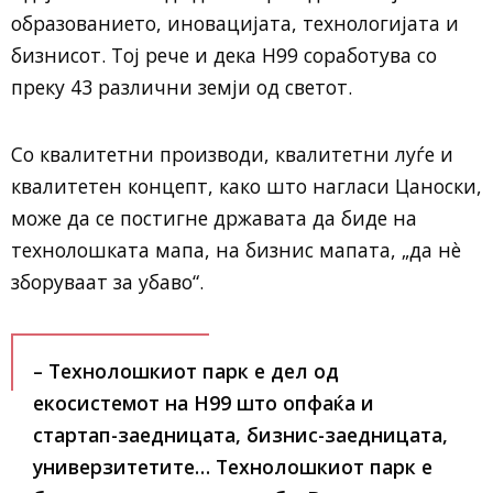
образованието, иновацијата, технологијата и
бизнисот. Тој рече и дека Н99 соработува со
преку 43 различни земји од светот.
Со квалитетни производи, квалитетни луѓе и
квалитетен концепт, како што нагласи Цаноски,
може да се постигне државата да биде на
технолошката мапа, на бизнис мапата, „да нè
зборуваат за убаво“.
– Технолошкиот парк е дел од
екосистемот на Н99 што опфаќа и
стартап-заедницата, бизнис-заедницата,
универзитетите… Технолошкиот парк е