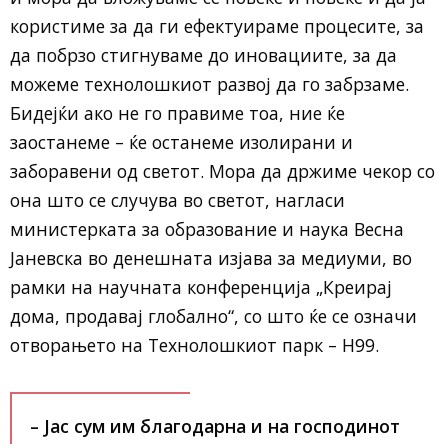
користиме за да ги ефектуираме процесите, за
да побрзо стигнуваме до иновациите, за да
можеме технолошкиот развој да го забрзаме.
Бидејќи ако не го правиме тоа, ние ќе
заостанеме – ќе останеме изолирани и
заборавени од светот. Мора да држиме чекор со
она што се случува во светот, нагласи
министерката за образование и наука Весна
Јаневска во денешната изјава за медиуми, во
рамки на научната конференција „Креирај
дома, продавај глобално“, со што ќе се означи
отворањето на Технолошкиот парк – Н99.
– Јас сум им благодарна и на господинот