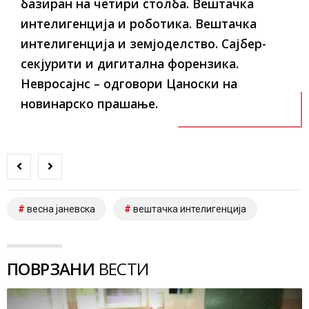
базиран на четири столба. Вештачка
интелигенција и роботика. Вештачка
интелигенција и земјоделство. Сајбер-
секјурити и дигитална форензика.
Невросајнс – одговори Цаноски на
новинарско прашање.
весна јаневска
вештачка интелигенција
ПОВРЗАНИ
ВЕСТИ