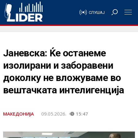
СЛУШАЈ
Јаневска: Ќе останеме
изолирани и заборавени
доколку не вложуваме во
вештачката интелигенција
МАКЕДОНИЈА
09.05.2026.
15:47