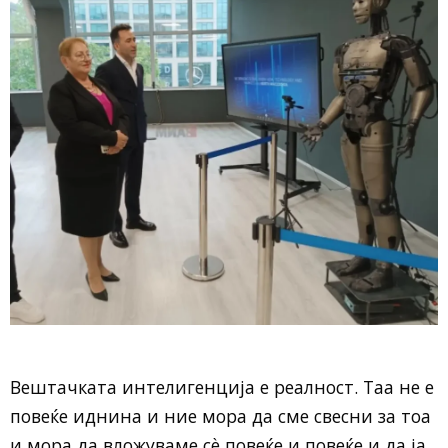
Вештачката интелигенција е реалност. Таа не е
повеќе иднина и ние мора да сме свесни за тоа
и мора да вложуваме сѐ повеќе и повеќе и да ја