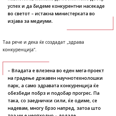
успех и да бидеме конкурентни насекаде
во светот – истакна министерката во
изјава за медиуми.
Таа рече и дека ќе создадат „здрава
конкуренција“.
– Владата е влезена во еден мега-проект
на градење државен научнотехнолошки
парк, а само здравата конкуренција ќе
обезбеди побрз и подобар прогрес. Па
така, со заеднички сили, ќе одиме, се
надевам, многу брзо напред, затоа што
тоа ни е неопходно – додаде