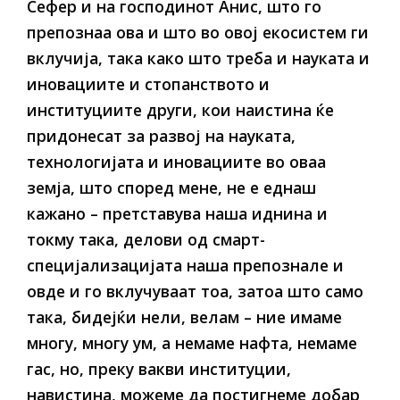
Сефер и на господинот Анис, што го
препознаа ова и што во овој екосистем ги
вклучија, така како што треба и науката и
иновациите и стопанството и
институциите други, кои наистина ќе
придонесат за развој на науката,
технологијата и иновациите во оваа
земја, што според мене, не е еднаш
кажано – претставува наша иднина и
токму така, делови од смарт-
специјализацијата наша препознале и
овде и го вклучуваат тоа, затоа што само
така, бидејќи нели, велам – ние имаме
многу, многу ум, а немаме нафта, немаме
гас, но, преку вакви институции,
навистина, можеме да постигнеме добар