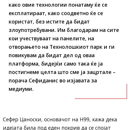
како овие технологии понатаму ќе се
експлатираат, како соодветно ќе се
користат, без истите да бидат
злоупотребувани. Им благодарам на сите
кои учествуваат на панелите, на
отворањето на Технолошкиот парк и ги
повикувам да бидат дел од оваа
платформа, бидејќи само така ќе ја
постигнеме целта што сме ја зацртале –
порача Сефиданис во изјавата за
медиуми.
Сефер Цаноски, основачот на Н99, кажа дека
идејата била под еден покрив да се спојат