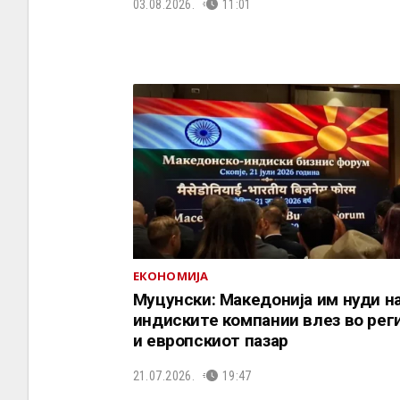
03.08.2026.
11:01
ЕКОНОМИЈА
Муцунски: Македонија им нуди н
индиските компании влез во рег
и европскиот пазар
21.07.2026.
19:47