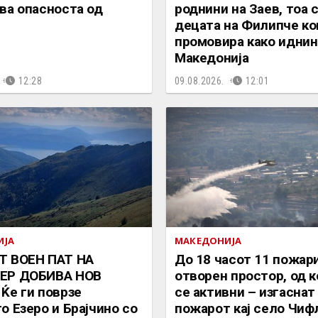
ва опасноста од
роднини на Заев, тоа 
децата на Филипче ко
промoвира како иднин
Македонија
12:28
09.08.2026.
12:01
ИЈА
МАКЕДОНИЈА
Т ВОЕН ПАТ НА
До 18 часот 11 пожар
ЕР ДОБИВА НОВ
отворен простор, од к
Ќе ги поврзе
се активни – изгаснат
о Езеро и Брајчино со
пожарот кај село Чиф