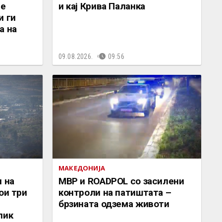
се
и кај Крива Паланка
и ги
а на
09.08.2026.
09:56
МАКЕДОНИЈА
и на
МВР и ROADPOL со засилени
ои три
контроли на патиштата –
брзината одзема животи
лик