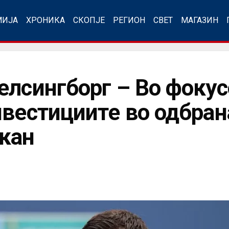
МИЈА
ХРОНИКА
СКОПЈЕ
РЕГИОН
СВЕТ
МАГАЗИН
елсингборг – Во фокус
нвестициите во одбран
кан