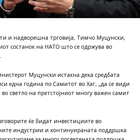
ти и надворешна трговија, Тимчо Муцунски,
иот состанок на НАТО што се одржува во
.
инистерот Муцунски истакна дека средбата
си една година по Самитот во Хаг, „да се види
и во светло на претстојниот многу важен самит
азговорите ќе бидат инвестициите во
ените индустрии и континуираната поддршка
е дискутираме за многу посветената поддршка