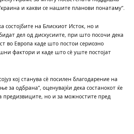
 Украина и какви се нашите планови понатаму“.
 состојбите на Блискиот Исток, но и
бидат дел од дискусиите, при што посочи дека
ст во Европа каде што постои сериозно
шни фактори и каде што сè уште постојат
сојуз кој станува сè посилен благодарение на
е за одбрана“, оценувајќи дека состанокот ќе
за предизвиците, но и за можностите пред