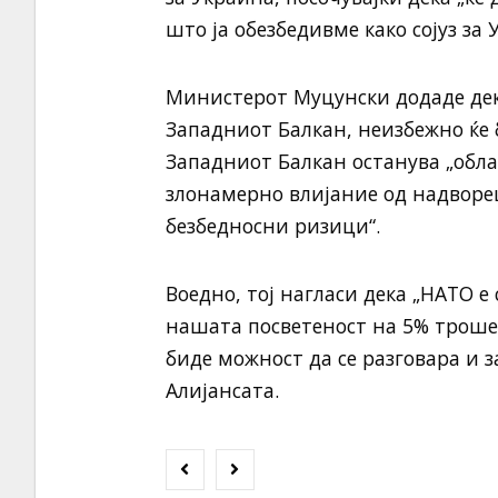
што ја обезбедивме како сојуз за
Министерот Муцунски додаде дека
Западниот Балкан, неизбежно ќе 
Западниот Балкан останува „обла
злонамерно влијание од надворе
безбедносни ризици“.
Воедно, тој нагласи дека „НАТО е 
нашата посветеност на 5% трошењ
биде можност да се разговара и 
Алијансата.