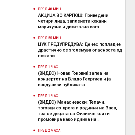
да помогне
ПРЕД 48 МИН.
АКЦИЈА ВО КАРПОШ: Приведени
четири лица, запленети кокаин,
марихуана и дигитална вага
ПРЕД 55 МИН.
ЦУК ПРЕДУПРЕДУВА: Денес попладне
драстично се зголемува опасноста од
пожари
ПРЕД 1 ЧАС
(ВИДЕО) Новак Ѓоковиќ запеа на
концертот на Владo Георгиев и ја
воодушеви публиката
ПРЕД 1 ЧАС
(ВИДЕО) Манасиевски: Тепачи,
трговци со дрога и роднини на Заев,
тоа се децата на Филипче кои ги
промoвира како иднина на
Македонија
ПРЕД 2 ЧАСА