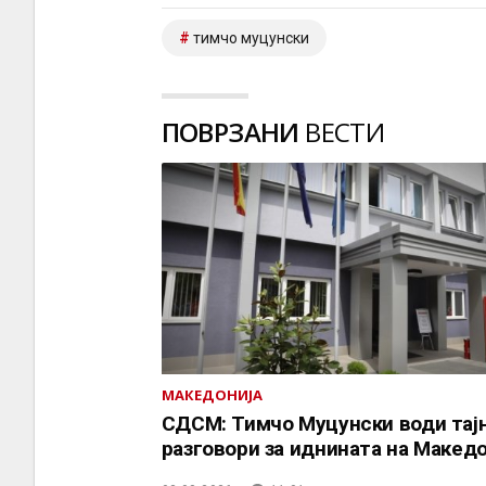
тимчо муцунски
ПОВРЗАНИ
ВЕСТИ
МАКЕДОНИЈА
СДСМ: Тимчо Муцунски води тај
разговори за иднината на Македо