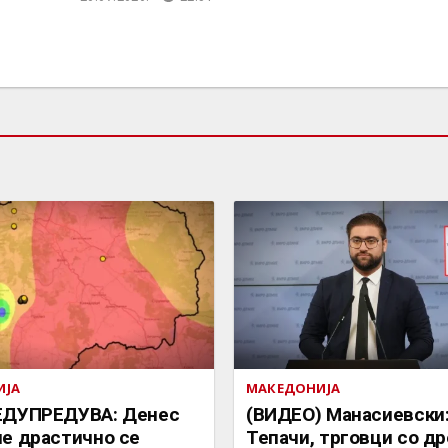
ИЈА
МАКЕДОНИЈА
ЕДУПРЕДУВА: Денес
(ВИДЕО) Манасиевски
е драстично се
Тепачи, трговци со др