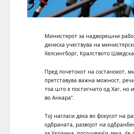
Министерот за надворешни рабо
денеска учествува на министерск
Хелсингборг, Кралството Шведска
Пред почетокот на состанокот, м
претставува важна можност, речи
тоа што е постигнато од Хаг, но 
во Анкара“.
Тој нагласи дека во фокусот на р
одбраната, развојот на одбранб
за Украина, посочувајќи дека „ќ