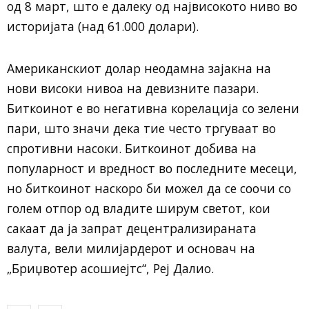
од 8 март, што е далеку од највисокото ниво во
историјата (над 61.000 долари).
Американскиот долар неодамна зајакна на
нови високи нивоа на девизните пазари.
Биткоинот е во негативна корелација со зелени
пари, што значи дека тие често тргуваат во
спротивни насоки. Биткоинот добива на
популарност и вредност во последните месеци,
но биткоинот наскоро би можел да се соочи со
голем отпор од владите ширум светот, кои
сакаат да ја запрат децентрализираната
валута, вели милијардерот и основач на
„Бриџвотер асошиејтс“, Реј Далио.