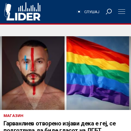
СЛУШАЈ
МАГАЗИН
Гарванлиев отворено изјави дека е геј, се
подготвува да биде гласот на ЛГБТ