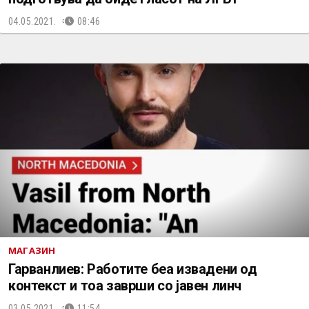
04.05.2021.
08:46
МАГАЗИН
Гарванлиев: Работите беа извадени од
контекст и тоа заврши со јавен линч
03.05.2021.
11:54