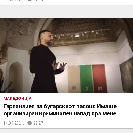
МАКЕДОНИЈА
Гарванлиев за бугарскиот пасош: Имаше
организиран криминален напад врз мене
14.04.2021.
22:27