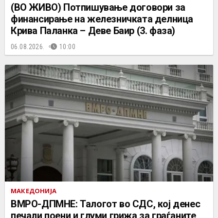
(ВО ЖИВО) Потпишување договори за
финансирање на железничката делница
Крива Паланка – Деве Баир (3. фаза)
06.08.2026.
10:00
МАКЕДОНИЈА
ВМРО-ДПМНЕ: Талогот во СДС, кој денес
печали поени и глуми грижа за граѓаните,