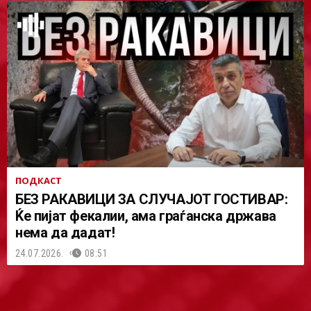
ПОДКАСТ
БЕЗ РАКАВИЦИ ЗА СЛУЧАЈОТ ГОСТИВАР:
Ќе пијат фекалии, ама граѓанска држава
нема да дадат!
24.07.2026.
08:51