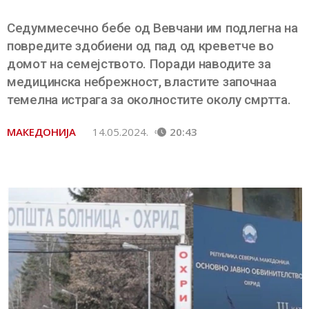
Седуммесечно бебе од Вевчани им подлегна на
повредите здобиени од пад од креветче во
домот на семејството. Поради наводите за
медицинска небрежност, властите започнаа
темелна истрага за околностите околу смртта.
МАКЕДОНИЈА
14.05.2024.
20:43