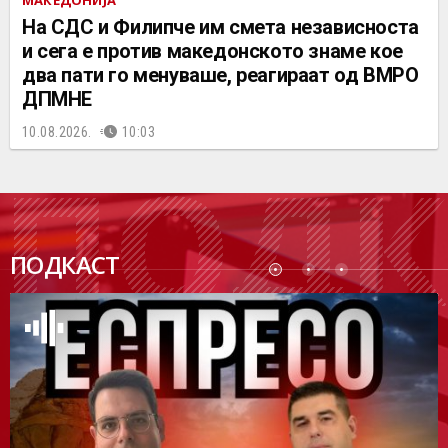
На СДС и Филипче им смета независноста
и сега е против македонското знаме кое
два пати го менуваше, реагираат од ВМРО
ДПМНЕ
10.08.2026.
10:03
ПОДК
ПОДКАСТ
АСТ