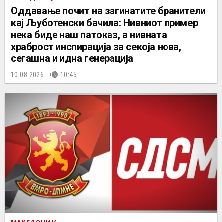
Оддавање почит на загинатите бранители
кај Љуботенски бачила: Нивниот пример
нека биде наш патоказ, а нивната
храброст инспирација за секоја нова,
сегашна и идна генерација
10.08.2026.
10:45
МАКЕДОНИЈА