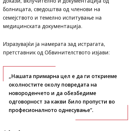
докази, вклучително и документација од
болницата, сведоштва од членови на
семејството и темелно испитување на
медицинската документација.
Изразувајќи ја намерата зад истрагата,
претставник од Обвинителството изјави:
„Нашата примарна цел е да ги откриеме
околностите околу повредата на
новороденчето и да обезбедиме
одговорност за какви било пропусти во
професионалното однесување“.