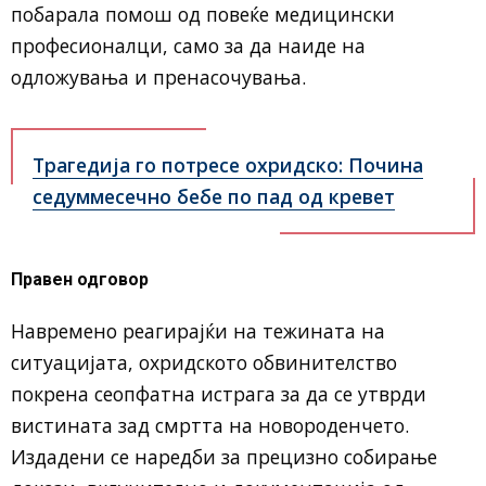
побарала помош од повеќе медицински
професионалци, само за да наиде на
одложувања и пренасочувања.
Трагедија го потресе охридско: Почина
седуммесечно бебе по пад од кревет
Правен одговор
Навремено реагирајќи на тежината на
ситуацијата, охридското обвинителство
покрена сеопфатна истрага за да се утврди
вистината зад смртта на новороденчето.
Издадени се наредби за прецизно собирање