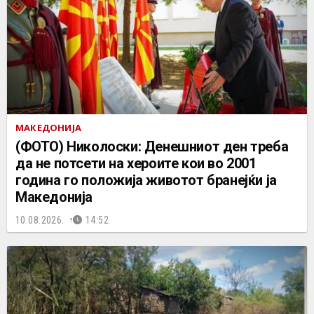
МАКЕДОНИЈА
(ФОТО) Николоски: Денешниот ден треба
да не потсети на хероите кои во 2001
година го положија животот бранејќи ја
Македонија
10.08.2026.
14:52