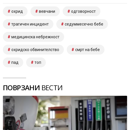
охрид
вевчани
одговорност
трагичен инцидент
седуммесечно бебе
медицинска небрежност
охридско обвинителство
смрт на бебе
пад
топ
ПОВРЗАНИ
ВЕСТИ