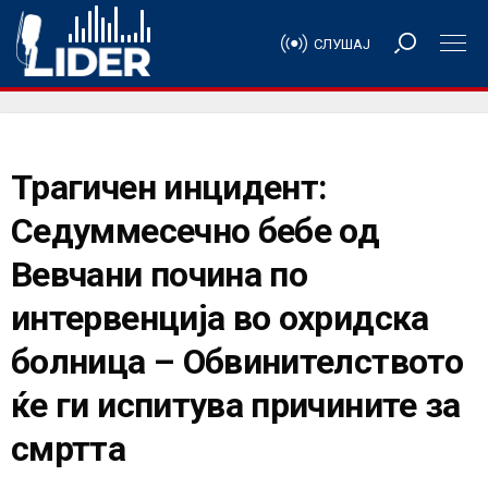
СЛУШАЈ
Трагичен инцидент:
Седуммесечно бебе од
Вевчани почина по
интервенција во охридска
болница – Обвинителството
ќе ги испитува причините за
смртта