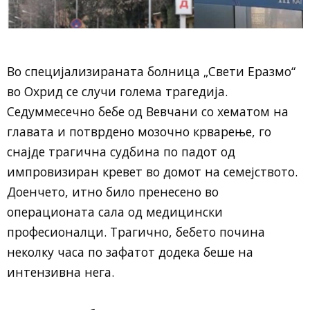
Во специјализираната болница „Свети Еразмо“
во Охрид се случи голема трагедија.
Седуммесечно бебе од Вевчани со хематом на
главата и потврдено мозочно крварење, го
снајде трагична судбина по падот од
импровизиран кревет во домот на семејството.
Доенчето, итно било пренесено во
операционата сала од медицински
професионалци. Трагично, бебето почина
неколку часа по зафатот додека беше на
интензивна нега.