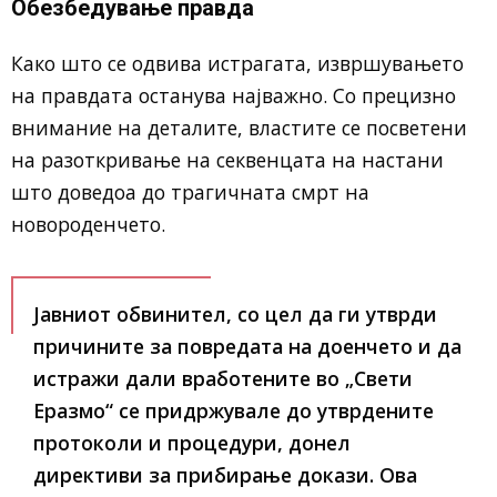
Обезбедување правда
Како што се одвива истрагата, извршувањето
на правдата останува најважно. Со прецизно
внимание на деталите, властите се посветени
на разоткривање на секвенцата на настани
што доведоа до трагичната смрт на
новороденчето.
Јавниот обвинител, со цел да ги утврди
причините за повредата на доенчето и да
истражи дали вработените во „Свети
Еразмо“ се придржувале до утврдените
протоколи и процедури, донел
директиви за прибирање докази. Ова