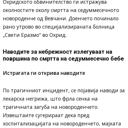
Охридското обвинителство ги истражува
околностите околу смртта на седуммесечното
новороденче од Вевчани. Доенчето починало
рано утрово во специјализираната болница
„Свети Еразмо“ во Охрид.
Наводите за небрежност излегуваат на
површина по смртта на седуммесечно бебе
Истрагата ги открива наводите
По трагичниот инцидент, се појавија наводи за
лекарска негрижа, што фрла сенка на
трагичната загуба на новороденчето.
Извештаите сугерираат дека пред
хоспитализацијата на новороденчето, мајката