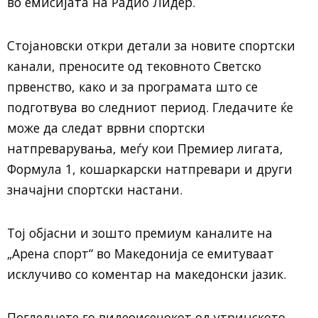
во емисијата на Радио Лидер.
Стојановски откри детали за новите спортски
канали, преносите од тековното Светско
првенство, како и за програмата што се
подготвува во следниот период. Гледачите ќе
може да следат врвни спортски
натпреварувања, меѓу кои Премиер лигата,
Формула 1, кошаркарски натпревари и други
значајни спортски настани.
Тој објасни и зошто премиум каналите на
„Арена спорт“ во Македонија се емитуваат
исклучиво со коментар на македонски јазик.
Погледнете го видеоисечокот од утринското