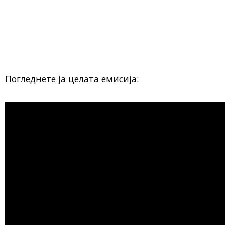
Погледнете ја целата емисија: