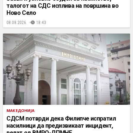
талогот на СДС исплива на површина во
Ново Село
08.08.2026.
18:43
МАКЕДОНИЈА
СДСМ потврди дека Филипче испратил
насилници да предизвикаат инцидент,
велат од ВМРО-ДПМНЕ