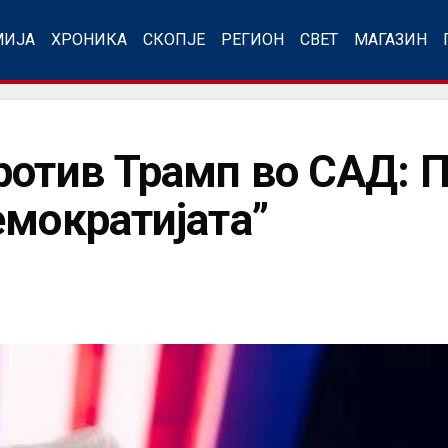
МИЈА
ХРОНИКА
СКОПЈЕ
РЕГИОН
СВЕТ
МАГАЗИН
ротив Трамп во САД: П
емократијата”