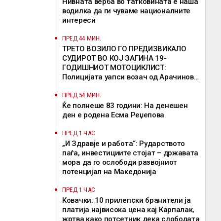
Нивната верба во татковината е наша
водилка да ги чуваме националните
интереси
ПРЕД 44 МИН.
ТРЕТО ВОЗИЛО ГО ПРЕДИЗВИКАЛО
СУДИРОТ ВО КОЈ ЗАГИНА 19-
ГОДИШНИОТ МОТОЦИКЛИСТ:
Полицијата уапси возач од Арачиново,
кој избегал без да помогне
ПРЕД 54 МИН.
Ќе полнеше 83 години: На денешен
ден е родена Есма Реџепова
ПРЕД 1 ЧАС
„И Здравје и работа“: Рударството
паѓа, инвестициите стојат – државата
мора да го ослободи развојниот
потенцијал на Македонија
ПРЕД 1 ЧАС
Ковачки: 10 прилепски бранители ја
платија највисока цена кај Карпалак,
жртва како потсетник дека слободата