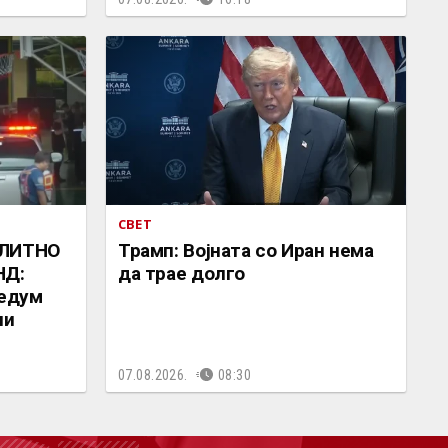
СВЕТ
ЕЛИТНО
Трамп: Војната со Иран нема
НД:
да трае долго
седум
ни
07.08.2026.
08:30