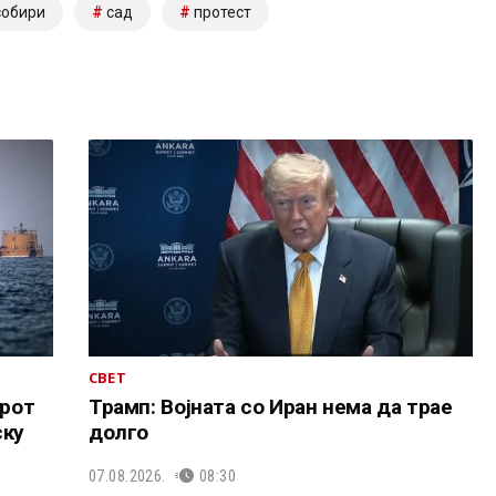
собири
сад
протест
СВЕТ
рот
Трамп: Војната со Иран нема да трае
ску
долго
07.08.2026.
08:30