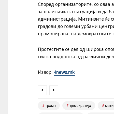
Според организаторите, со оваа а
за политичката ситуација и да б
администрација. Митинзите ќе с
градови до големи урбани центри
промовирање на демократските п
Протестите се дел од широка опо
силна поддршка од различни дел
Извор:
4news.mk
трамп
демократија
мити