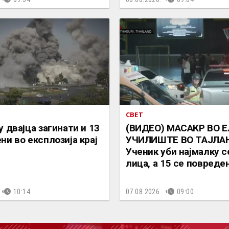
СВЕТ
у двајца загинати и 13
(ВИДЕО) МАСАКР ВО 
ни во експлозија крај
УЧИЛИШТЕ ВО ТАЈЛА
Ученик уби најмалку 
лица, а 15 се повреде
10:14
07.08.2026.
09:00