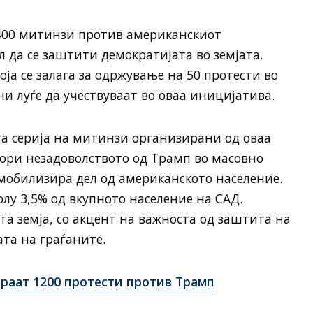
 400 митинзи против американскиот
л да се заштити демократијата во земјата.
оја се залага за одржување на 50 протести во
и луѓе да учествуваат во оваа иницијатива.
та серија на митинзи организирани од оваа
твори незадоволството од Трамп во масовно
 мобилизира дел од американското население.
лу 3,5% од вкупното население на САД.
та земја, со акцент на важноста од заштита на
та на граѓаните.
раат 1200 протести против Трамп