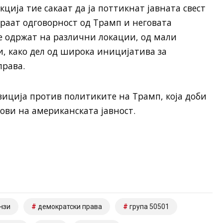
кција тие сакаат да ја поттикнат јавната свест
араат одговорност од Трамп и неговата
е одржат на различни локации, од мали
, како дел од широка иницијатива за
рава.
зиција против политиките на Трамп, која доби
ови на американската јавност.
нзи
демократски права
група 50501