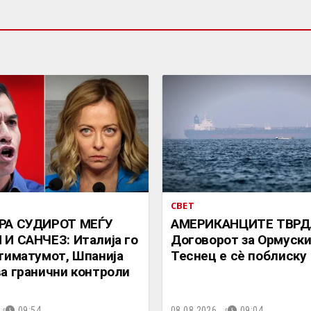
СВЕТ
РА СУДИРОТ МЕЃУ
АМЕРИКАНЦИТЕ ТВРД
И САНЧЕЗ: Италија го
Договорот за Ормуск
тиматумот, Шпанија
Теснец е сè поблиску
а гранични контроли
09:54
08.08.2026.
09:04