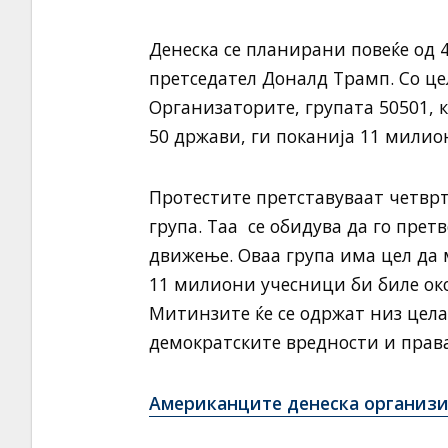
Денеска се планирани повеќе од
претседател Доналд Трамп. Со це
Организаторите, групата 50501, к
50 држави, ги поканија 11 милион
Протестите претставуваат четвр
група. Таа се обидува да го пре
движење. Оваа група има цел да
11 милиони учесници би биле око
Митинзите ќе се одржат низ цела
демократските вредности и права
Американците денеска организи