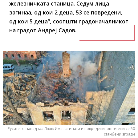
железничката станица. Седум лица
загинаа, од кои 2 деца, 53 се повредени,
од кои 5 деца“, соопшти градоначалникот
на градот Андреј Садов.
Русите го нападнаа Лвов: Има загинати и повредени, оштетени се 50
станбени згради