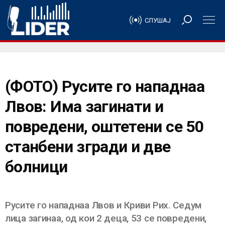
СЛУШАЈ
(ФОТО) Русите го нападнаа
Лвов: Има загинати и
повредени, оштетени се 50
станбени згради и две
болници
Русите го нападнаа Лвов и Криви Рих. Седум
лица загинаа, од кои 2 деца, 53 се повредени,