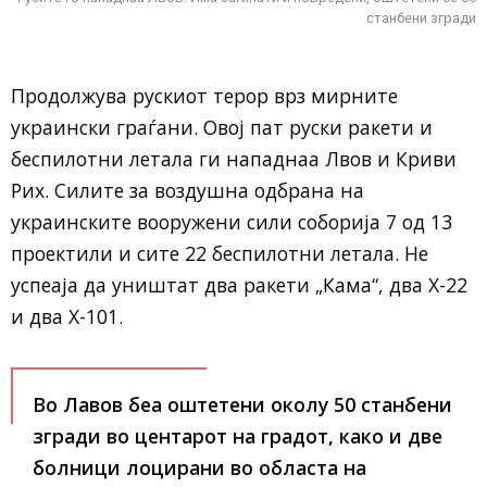
станбени згради
Продолжува рускиот терор врз мирните
украински граѓани. Овој пат руски ракети и
беспилотни летала ги нападнаа Лвов и Криви
Рих. Силите за воздушна одбрана на
украинските вооружени сили соборија 7 од 13
проектили и сите 22 беспилотни летала. Не
успеаја да уништат два ракети „Кама“, два Х-22
и два Х-101.
Во Лавов беа оштетени околу 50 станбени
згради во центарот на градот, како и две
болници лоцирани во областа на