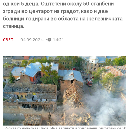
од кои 5 деца. Оштетени околу 50 станбени
згради во центарот на градот, како и две
болници лоцирани во областа на железничката
станица.
СВЕТ
04.09.2024.
14:21
Русите го нападнаа Лвов: Има загинати и повредени, оштетени се 50