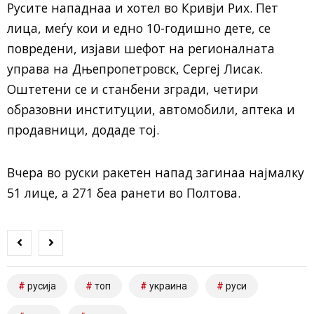
Русите нападнаа и хотел во Кривји Рих. Пет
лица, меѓу кои и едно 10-годишно дете, се
повредени, изјави шефот на регионалната
управа на Дњепропетровск, Сергеј Лисак.
Оштетени се и станбени згради, четири
образовни институции, автомобили, аптека и
продавници, додаде тој.
Вчера во руски ракетен напад загинаа најмалку
51 лице, а 271 беа ранети во Полтова.
русија
топ
украина
руси