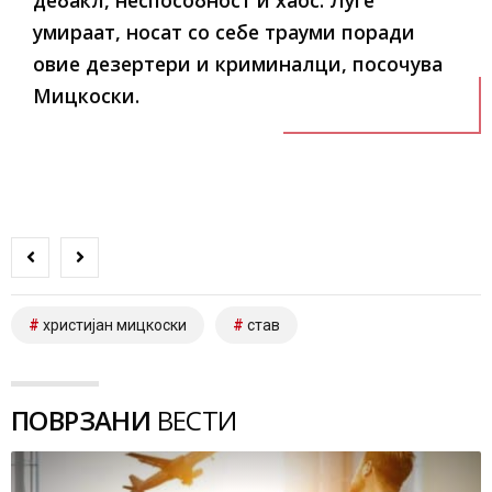
дебакл, неспособност и хаос. Луѓе
умираат, носат со себе трауми поради
овие дезертери и криминалци, посочува
Мицкоски.
христијан мицкоски
став
ПОВРЗАНИ
ВЕСТИ