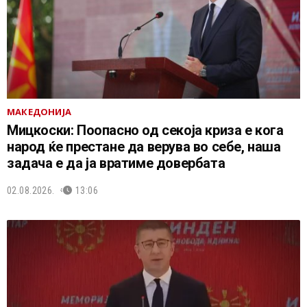
МАКЕДОНИЈА
Мицкоски: Поопасно од секоја криза е кога
народ ќе престане да верува во себе, наша
задача е да ја вратиме довербата
02.08.2026.
13:06