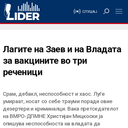
СЛУШАЈ
Лагите на Заев и на Владата
за вакцините во три
реченици
Срам, дебакл, неспособност и хаос. Луѓе
умираат, носат со себе трауми поради овие
дезертери и криминалци. Вака претседателот
на ВМРО-ДПМНЕ Христијан Мицкоски ја
опишува неспособноста на владата да