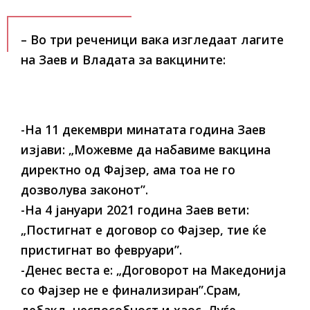
– Во три реченици вака изгледаат лагите
на Заев и Владата за вакцините:
-На 11 декември минатата година Заев
изјави: „Можевме да набавиме вакцина
директно од Фајзер, ама тоа не го
дозволува законот”.
-На 4 јануари 2021 година Заев вети:
„Постигнат е договор со Фајзер, тие ќе
пристигнат во февруари”.
-Денес веста е: „Договорот на Македонија
со Фајзер не е финализиран”.Срам,